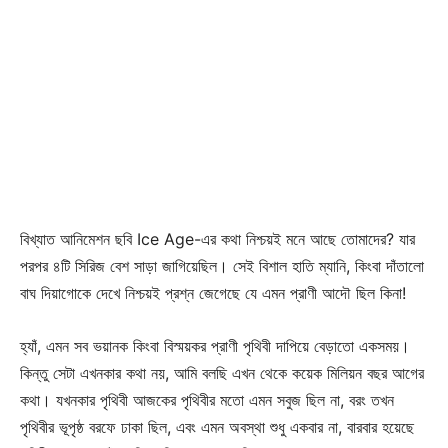
বিখ্যাত আনিমেশন ছবি Ice Age-এর কথা নিশ্চয়ই মনে আছে তোমাদের? যার
পরপর ৪টি সিরিজ বেশ সাড়া জাগিয়েছিল। সেই বিশাল হাতি ম্যানি, কিংবা দাঁতালো
বাঘ দিয়াগোকে দেখে নিশ্চয়ই প্রশ্ন জেগেছে যে এমন প্রাণী আদৌ ছিল কিনা!
হ্যাঁ, এমন সব ভয়ানক কিংবা বিস্ময়কর প্রাণী পৃথিবী দাপিয়ে বেড়াতো একসময়।
কিন্তু সেটা এখনকার কথা নয়, আমি বলছি এখন থেকে কয়েক মিলিয়ন বছর আগের
কথা। যখনকার পৃথিবী আজকের পৃথিবীর মতো এমন সবুজ ছিল না, বরং তখন
পৃথিবীর ভূপৃষ্ঠ বরফে ঢাকা ছিল, এবং এমন অবস্থা শুধু একবার না, বারবার হয়েছে