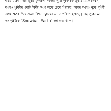
ধরেই হয়নি। এই তুষার যুগগুলো সবসময় পুরো পৃথিবীকে তুষারে ঢেকে দেয়নি,
কখনও পৃথিবীর একটি নির্দিষ্ট অংশ বরফে ঢেকে গিয়েছে, আবার কখনও পুরো পৃথিবী
বরফে ঢেকে গিয়ে একটা বিশাল তুষারের বল-এ পরিণত হয়েছে। এই তুষার বল
অবস্থাটিকে “Snowball Earth” বলা হয়ে থাকে।