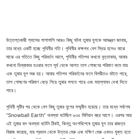
Subscription Plans
My account
Download PhotoCard
উত্তপ্তকারী গ্যাসের পাশাপাশি আরও কিছু ঘটনা তুষার যুগকে আমন্ত্রণ জানায়,
তার মধ্যে একটি হচ্ছে পৃথিবীর গতি। পৃথিবীর কক্ষপথ বেশ স্থির হলেও মাঝে
মাঝে এর গতিতে কিছু পরিবর্তন আসে, পৃথিবীর গতিপথ কখনো বৃত্তাকার, আবার
কখনো ডিম্বাকার হওয়ার ফলে সূর্য থেকে আগত তাপ শোষণের পরিমাণ কমে যায়
এবং তুষার যুগ শুরু হয়। আবার গতিপথ পরিবর্তনের ফলে বিপরীতও ঘটতে পারে,
তাপ শোষণের পরিমাণ বেড়ে গিয়ে তুষার গলতে পারে এবং মহাপ্লাবন দেখা দিতে
পারে।
পৃথিবী সৃষ্টির পর থেকে বেশ কিছু তুষার যুগের সম্মুখীন হয়েছে। তার মধ্যে সর্বশেষ
“Snowball Earth” অবস্থা ঘটেছিল ৬৩৫ মিলিয়ন বছর আগে। এরপর আর
এই তুষার বল অবস্থা ঘটেনি ঠিকই, কিন্তু অংশবিশেষে তুষার যুগ তার রাজত্ব
বিরাজ করেছে, যার প্রভাব থেকে উত্তর মেরু এবং দক্ষিণ মেরু এখনও মুক্ত হতে