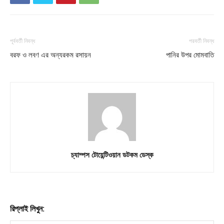
পূর্ববর্তী নিবন্ধ
পরবর্তী নিবন্ধ
বরফ ও লবণ এর অন্যরকম রসায়ন
পানির উপর মোমবাতি
চ্যাম্পস টোয়েন্টিওয়ান ডটকম ডেস্ক
রিপ্লাই লিখুন: