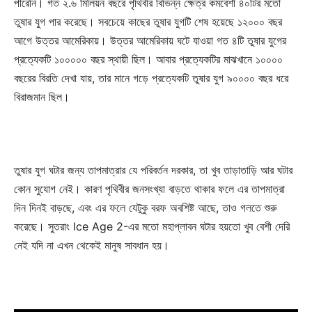
পারেনি। গত ২.৬ মিলিয়ন বছরে পৃথিবীর বিভিন্ন ক্ষেত্র কমবেশী ৪০টির মতো
তুষার যুগ পার করেছে। সবচেয়ে কাছের তুষার যুগটি শেষ হয়েছে ১২০০০ বছর
আগে উত্তর আমেরিকায়। উত্তর আমেরিকায় ঘটে যাওয়া গত ৪টি তুষার যুগের
প্রত্যেকটি ১০০০০০ বছর স্থায়ী ছিল। আবার প্রত্যেকটির মাঝখানে ১০০০০
বছরের বিরতি দেখা যায়, তার মানে গড়ে প্রত্যেকটি তুষার যুগ ৯০০০০ বছর ধরে
বিরাজমান ছিল।
তুষার যুগ ঘটার জন্য তাপমাত্রার যে পরিবর্তন দরকার, তা খুব তাড়াতাড়ি আর ঘটার
কোন সুযোগ নেই। কারণ পৃথিবীর জনসংখ্যা বাড়তে থাকার ফলে এর তাপমাত্রা
দিন দিনই বাড়ছে, এবং এর ফলে যেটুকু বরফ অবশিষ্ট আছে, তাও গলতে শুরু
করেছে। সুতরাং Ice Age 2-এর মতো মহাপ্লাবন ঘটার হয়তো খুব বেশী দেরি
নেই যদি না এখন থেকেই মানুষ সাবধান হয়।