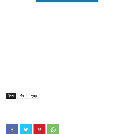
Subscription Plans
My account
Download PhotoCard
ট্যাগ
দাঁত
স্বাস্থ্য