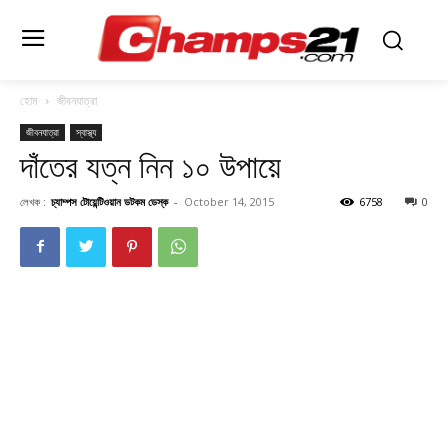
হোম
জীবনযাত্রা
জীবনযাত্রা
স্বাস্থ্য
দাঁতের যত্ন নিন ১০ উপায়ে
লেখক :
চ্যাম্পস টোয়েন্টিওয়ান ডটকম ডেস্ক
-
October 14, 2015
6758
0