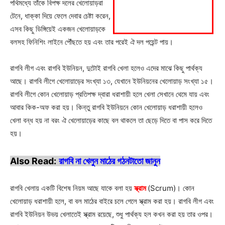
পথিমধ্যে তাঁকে বিপক্ষ দলের খেলোয়াড়রা
টেনে, ধাক্কা দিয়ে ফেলে দেবার চেষ্টা করেন,
এসব কিছু ডিঙ্গিয়েই একজন খেলোয়াড়কে
বলসহ ফিনিশিং লাইনে পৌঁছতে হয় এবং তার পরেই ঐ দল পয়েন্ট পায়।
রাগবি লীগ এবং রাগবি ইউনিয়ন, দুটোই রাগবি খেলা হলেও এদের মাঝে কিছু পার্থক্য
আছে। রাগবি লীগে খেলোয়াড়ের সংখ্যা ১৩, যেখানে ইউনিয়নের খেলোয়াড় সংখ্যা ১৫।
রাগবি লীগে কোন খেলোয়াড় প্রতিপক্ষ দ্বারা ধরাশায়ী হলে খেলা সেখানে থেমে যায় এবং
আবার কিক-অফ করা হয়। কিন্তু রাগবি ইউনিয়নে কোন খেলোয়াড় ধরাশায়ী হলেও
খেলা বন্ধ হয় না বরং ঐ খেলোয়াড়ের কাছে বল থাকলে তা ছেড়ে দিতে বা পাস করে দিতে
হয়।
Also Read:
রাগবি না খেলুন মাঠের গঠনটাতো জানুন
রাগবি খেলায় একটি বিশেষ নিয়ম আছে যাকে বলা হয়
স্ক্রাম
(Scrum)। কোন
খেলোয়াড় ধরাশায়ী হলে, বা বল মাঠের বাইরে চলে গেলে স্ক্রাম করা হয়। রাগবি লীগ এবং
রাগবি ইউনিয়ন উভয় খেলাতেই স্ক্রাম রয়েছে, শুধু পার্থক্য হল কখন করা হয় তার ওপর।