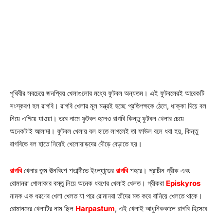
পৃথিবীর সবচেয়ে জনপ্রিয় খেলাগুলোর মধ্যে ফুটবল অন্যতম। এই ফুটবলেরই আরেকটি
সংস্করণ হল রাগবি। রাগবি খেলার মূল মন্ত্রই হচ্ছে প্রতিপক্ষকে ঠেলে, ধাক্কা দিয়ে বল
নিয়ে এগিয়ে যাওয়া। তবে নামে ফুটবল হলেও রাগবি কিন্তু ফুটবল খেলার চেয়ে
অনেকটাই আলাদা। ফুটবল খেলায় বল হাতে লাগলেই তা ফাউল বলে ধরা হয়, কিন্তু
রাগবিতে বল হাতে নিয়েই খেলোয়াড়দের দৌড়ে বেড়াতে হয়।
রাগবি
খেলার জন্ম ঊনবিংশ শতাব্দীতে ইংল্যান্ডের
রাগবি
শহরে। প্রাচীন গ্রীক এবং
রোমানরা গোলাকার বস্তু নিয়ে অনেক ধরণের খেলাই খেলত। গ্রীকরা
Episkyros
নামক এক ধরণের খেলা খেলত যা পরে রোমানরা তাঁদের মত করে বানিয়ে খেলতে থাকে।
রোমানদের খেলাটির নাম ছিল
Harpastum
, এই খেলাই আধুনিককালে রাগবি হিসেবে