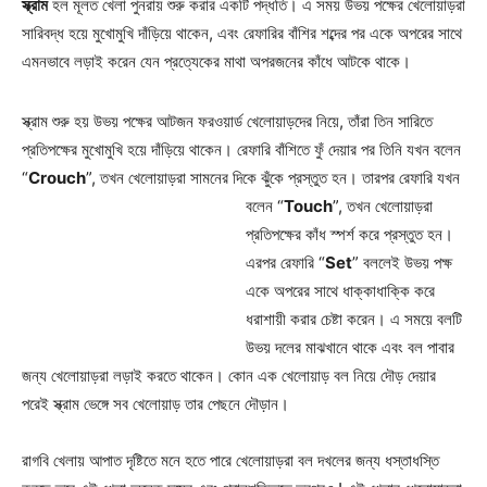
স্ক্রাম
হল মূলত খেলা পুনরায় শুরু করার একটি পদ্ধতি। এ সময় উভয় পক্ষের খেলোয়াড়রা
সারিবদ্ধ হয়ে মুখোমুখি দাঁড়িয়ে থাকেন, এবং রেফারির বাঁশির শব্দের পর একে অপরের সাথে
এমনভাবে লড়াই করেন যেন প্রত্যেকের মাথা অপরজনের কাঁধে আটকে থাকে।
স্ক্রাম শুরু হয় উভয় পক্ষের আটজন ফরওয়ার্ড খেলোয়াড়দের নিয়ে, তাঁরা তিন সারিতে
প্রতিপক্ষের মুখোমুখি হয়ে দাঁড়িয়ে থাকেন। রেফারি বাঁশিতে ফুঁ দেয়ার পর তিনি যখন বলেন
“
Crouch
”, তখন খেলোয়াড়রা সামনের দিকে ঝুঁকে প্রস্তুত হন। তারপর রেফারি যখন
বলেন “
Touch
”, তখন খেলোয়াড়রা
প্রতিপক্ষের কাঁধ স্পর্শ করে প্রস্তুত হন।
এরপর রেফারি “
Set
” বললেই উভয় পক্ষ
একে অপরের সাথে ধাক্কাধাক্কি করে
ধরাশায়ী করার চেষ্টা করেন। এ সময়ে বলটি
উভয় দলের মাঝখানে থাকে এবং বল পাবার
জন্য খেলোয়াড়রা লড়াই করতে থাকেন। কোন এক খেলোয়াড় বল নিয়ে দৌড় দেয়ার
পরেই স্ক্রাম ভেঙ্গে সব খেলোয়াড় তার পেছনে দৌড়ান।
রাগবি খেলায় আপাত দৃষ্টিতে মনে হতে পারে খেলোয়াড়রা বল দখলের জন্য ধস্তাধস্তি