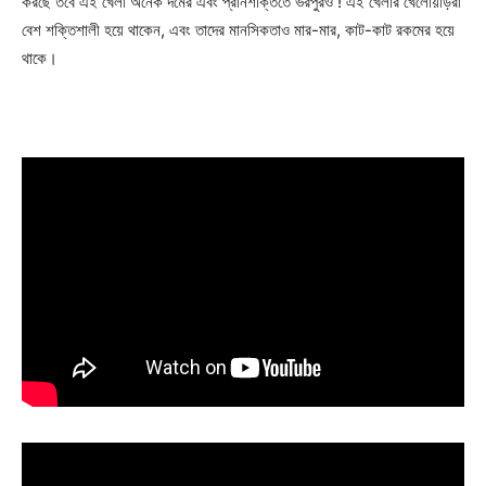
করছে তবে এই খেলা অনেক দমের এবং প্রানশক্তিতে ভরপুরও ! এই খেলার খেলোয়াড়রা
বেশ শক্তিশালী হয়ে থাকেন, এবং তাদের মানসিকতাও মার-মার, কাট-কাট রকমের হয়ে
থাকে।
Champs21
Company
About
Contact us
Subscription Plans
My account
Download PhotoCard