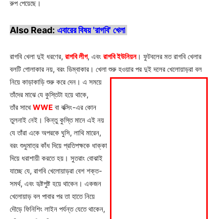
রুপ পেয়েছে।
Also Read:
এবারের বিষয় 'রাগবি' খেলা
রাগবি খেলা দুই ধরণের,
রাগবি লীগ
, এবং
রাগবি ইউনিয়ন
। ফুটবলের মত রাগবি খেলার
বলটি গোলাকার নয়, বরং ডিম্বাকার। খেলা শুরু হওয়ার পর
দুই দলের খেলোয়াড়রা বল
নিয়ে কাড়াকাড়ি শুরু করে দেন। এ সময়ে
তাঁদের মাঝে যে কুস্তিটা হয়ে থাকে,
তাঁর সাথে
WWE
বা বক্সিং-এর কোন
তুলনাই নেই। কিন্তু কুস্তি মানে এই নয়
যে তাঁরা একে অপরকে ঘুসি, লাথি মারেন,
বরং শুধুমাত্র কাঁধ দিয়ে প্রতিপক্ষকে ধাক্কা
দিয়ে ধরাশায়ী করতে হয়। সুতরাং বোঝাই
যাচ্ছে যে, রাগবি খেলোয়াড়রা বেশ শক্ত-
সমর্থ, এবং হৃষ্টপুষ্ট হয়ে থাকেন। একজন
খেলোয়াড় বল পাবার পর তা হাতে নিয়ে
দৌড়ে ফিনিশিং লাইন পর্যন্ত যেতে থাকেন,