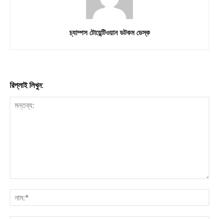
চ্যাম্পস টোয়েন্টিওয়ান ডটকম ডেস্ক
রিপ্লাই লিখুন: