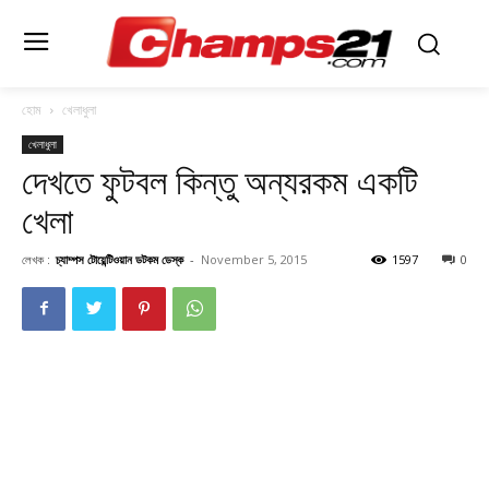
হোম
খেলাধুলা
খেলাধুলা
দেখতে ফুটবল কিন্তু অন্যরকম একটি
খেলা
লেখক :
চ্যাম্পস টোয়েন্টিওয়ান ডটকম ডেস্ক
-
November 5, 2015
1597
0