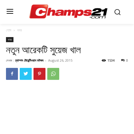
হোম
খবর
খবর
নতুন আরেকটি সুয়েজ খাল
লেখক :
চ্যাম্পস টোয়েন্টিওয়ান ডটকম
-
August 26, 2015
1534
0