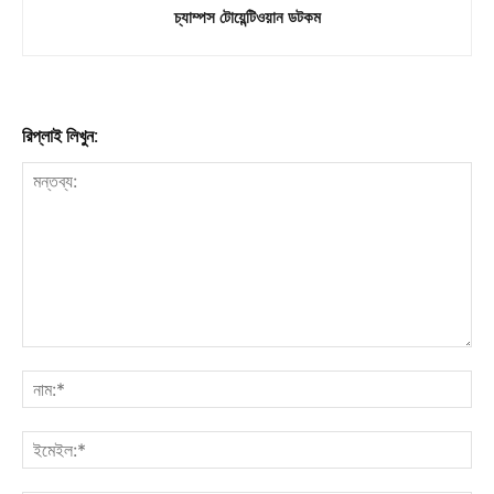
চ্যাম্পস টোয়েন্টিওয়ান ডটকম
রিপ্লাই লিখুন: