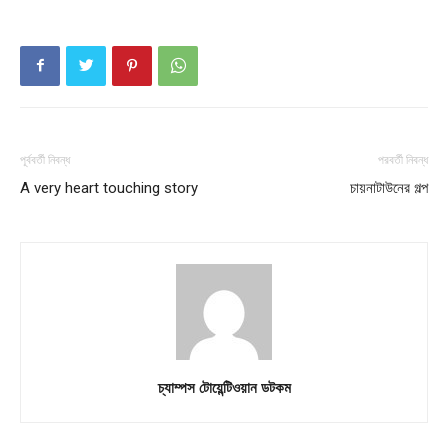
About
Contact us
Subscription Plans
My account
পূর্ববর্তী নিবন্ধ
পরবর্তী নিবন্ধ
A very heart touching story
চায়নাটাউনের গল্প
চ্যাম্পস টোয়েন্টিওয়ান ডটকম