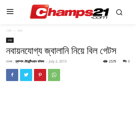
হোম
খবর
খবর
নবায়নযোগ্য জ্বালানি নিয়ে বিল গেটস
লেখক :
চ্যাম্পস টোয়েন্টিওয়ান ডটকম
-
July 2, 2015
2579
0