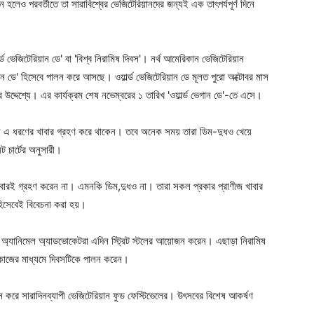
বর্তন হলেও পরবর্তীতে তা সারাবিশ্বের ভেজিটেরিয়ানদের জন্যই এক তাৎপর্যপূর্ণ দিনে
ড ভেজিটেরিয়ান ডে' বা 'বিশ্ব নিরামিষ দিবস'। নর্থ আমেরিকান ভেজিটেরিয়ান
ান ডে' হিসেবে পালন করে আসছে। ওয়ার্ল্ড ভেজিটেরিয়ান ডে মূলত পুরো অক্টোবর মাস
উদ্দেশ্যে। এর কার্যক্রম শেষ নভেম্বরের ১ তারিখ 'ওয়ার্ল্ড ভেগান ডে'-তে এসে।
ারণেই এ ধরণের খাবার গ্রহণ করে থাকেন। তবে অনেক সময় তারা ডিম-দুধও খেয়ে
ট চার্টের অনুসারী।
ারই গ্রহণ করেন না। এমনকি ডিম,দুধও না। তারা সকল প্রকার প্রাণীজ খাবার
হিসেবেই বিবেচনা করা হয়।
। অ্যানিমেল অ্যাডভোকেটরা এদিন স্ট্রিট স্টলের আয়োজন করেন। এছাড়া নিরামিষ
াজের মাধ্যমে দিবসটিকে পালন করেন।
 করে সারাদিনব্যাপী ভেজিটেরিয়ান ফুড ফেস্টিভেলের। উৎসবের বিশেষ আকর্ষণ