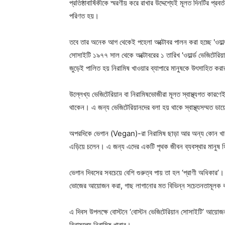
প্রতিষ্ঠাবার্ষিকীকে স্মরণীয় করে রাখার উদ্দেশ্যেই মূলত দিনটির প্র
পরিণত হয়।
তবে তার অনেক আগ থেকেই পহেলা অক্টোবর পালন করা হচ্ছে 'ওয়ার্ল্
সোসাইটি ১৯৭৭ সাল থেকে অক্টোবরের ১ তারিখ 'ওয়ার্ল্ড ভেজিটেরিয়
জুড়েই পালিত হয় নিরামিষ খাওয়ার ব্যাপারে মানুষকে উৎসাহিত করার 
উল্লেখ্য ভেজিটেরিয়ান বা নিরামিষভোজীরা মূলত স্বাস্থ্যগত ক
থাকেন। এ জন্য ভেজিটেরিয়ানদের বলা হয় থাকে স্বাস্থ্যসম্মত ডায়ে
অপরদিকে ভেগান (Vegan)-রা নিরামিষ ছাড়া আর অন্য কোন খাব
এড়িয়ে চলেন। এ জন্য এদের একটি পৃথক জীবন ব্যবস্থার মানুষ 
ভেগান দিবসের সবচেয়ে বেশি গুরুত্ব পায় তা হল ‘প্রাণী অধিকার’
ভোজের আয়োজন করা, গাছ লাগানোর মত বিভিন্ন সচেতনতামূলক ক
এ দিবস উপলক্ষে বোস্টনে ‘বোস্টন ভেজিটেরিয়ান সোসাইটি’ আয়োজন
বিনামূল্যে নিরামিষ খাবার।