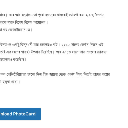
ববারে। আর আয়ারল্যান্ডে তো পুরো নভেম্বর মাসকেই ঘোষণা করা হয়েছে 'ভেগান
 উপলক্ষে থাকে বিশেষ বিশেষ আয়োজন।
করা হয় ভেজিটেরিয়ান ডে।
র উদযাপন একটু ভিন্নধর্মী আর মজাদারও বটে। ২০১২ সালের ভেগান দিবসে এই
Company
ে তৈরি একধরণের খাবার) উপহার দিয়েছিল। আর ২০১৩ সালে তারা মাংসের দোকানে
ার আয়োজনও করেছিল।
s21
About
সকল ভেজিটেরিয়ানরা তাদের নিজ নিজ জায়গা থেকে একটা বিষয় নিয়েই তাদের কঠোর
Contact us
ণী হত্যা রোধ’।
Subscription Plans
My account
Download PhotoCard
nload PhotoCard