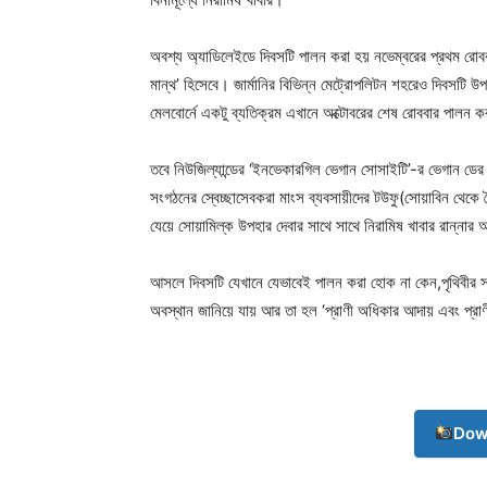
অবশ্য অ্যাডিলেইডে দিবসটি পালন করা হয় নভেম্বরের প্রথম রো
মান্থ’ হিসেবে। জার্মানির বিভিন্ন মেট্রোপলিটন শহরেও দিবসটি
মেলবোর্নে একটু ব্যতিক্রম এখানে অক্টোবরের শেষ রোববার পালন 
তবে নিউজিল্যান্ডের ‘ইনভেকারগিল ভেগান সোসাইটি’-র ভেগান ডে
সংগঠনের স্বেচ্ছাসেবকরা মাংস ব্যবসায়ীদের টউফু(সোয়াবিন থেক
যেয়ে সোয়ামিল্ক উপহার দেবার সাথে সাথে নিরামিষ খাবার রান্ন
Champ
আসলে দিবসটি যেখানে যেভাবেই পালন করা হোক না কেন,পৃথিবীর 
অবস্থান জানিয়ে যায় আর তা হল ‘প্রাণী অধিকার আদায় এবং প্রা
Dow