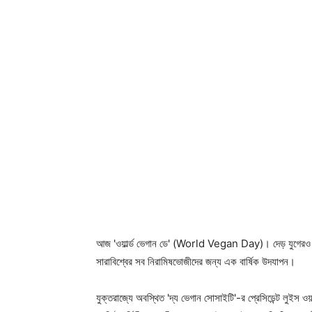
আজ 'ওয়ার্ল্ড ভেগান ডে' (World Vegan Day)। দেড় যুগেরও ব
সারাবিশ্বের সব নিরামিষভোজীদের জন্য এক বার্ষিক উদযাপন।
যুক্তরাজ্যে অবস্থিত 'দ্য ভেগান সোসাইটি'-র প্রেসিডেন্ট লুই