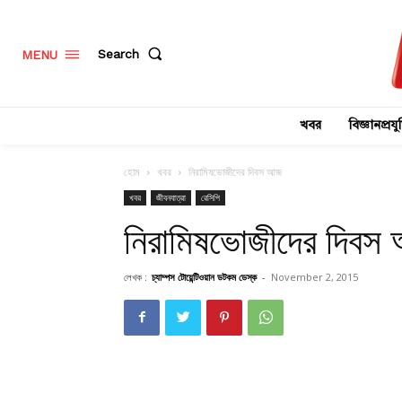
Search
MENU
খবর
বিজ্ঞানপ্রযুক
হোম
খবর
নিরামিষভোজীদের দিবস আজ
খবর
জীবনযাত্রা
রেসিপি
নিরামিষভোজীদের দিবস
লেখক :
চ্যাম্পস টোয়েন্টিওয়ান ডটকম ডেস্ক
-
November 2, 2015