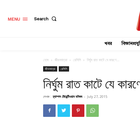
Search
MENU
খবর
বিজ্ঞানপ্রযুক
হোম
জীবনযাত্রা
রেসিপি
নির্ঘুম রাত কাটে যে কারণে…
জীবনযাত্রা
রেসিপি
নির্ঘুম রাত কাটে যে কার
লেখক :
চ্যাম্পস টোয়েন্টিওয়ান ডটকম
-
July 27, 2015