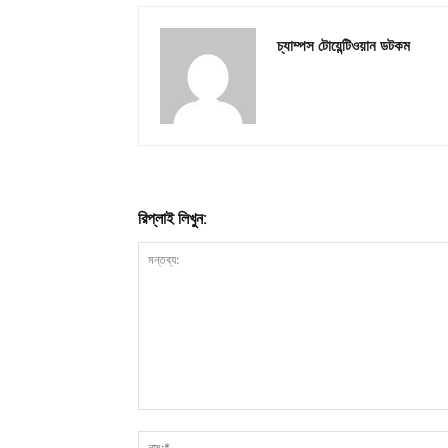
চ্যাম্পস টোয়েন্টিওয়ান ডটকম
রিপ্লাই লিখুন: