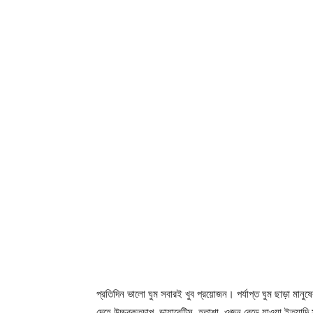
প্রতিদিন ভালো ঘুম সবারই খুব প্রয়োজন। পর্যাপ্ত ঘুম ছাড়া মানু
দেহে উচ্চরক্তচাপ, ডায়াবেটিস, হতাশা, ওজন বেড়ে যাওয়া ইত্যাদি