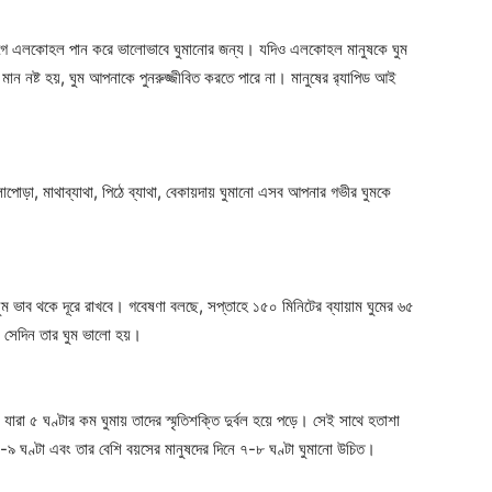
 আগে এলকোহল পান করে ভালোভাবে ঘুমানোর জন্য। যদিও এলকোহল মানুষকে ঘুম
ান নষ্ট হয়, ঘুম আপনাকে পুনরুজ্জীবিত করতে পারে না। মানুষের র‍্যাপিড আই
াপোড়া, মাথাব্যাথা, পিঠে ব্যাথা, বেকায়দায় ঘুমানো এসব আপনার গভীর ঘুমকে
Company
ম ভাব থকে দূরে রাখবে। গবেষণা বলছে, সপ্তাহে ১৫০ মিনিটের ব্যায়াম ঘুমের ৬৫
ে সেদিন তার ঘুম ভালো হয়।
s21
About
Contact us
ারা ৫ ঘণ্টার কম ঘুমায় তাদের স্মৃতিশক্তি দুর্বল হয়ে পড়ে। সেই সাথে হতাশা
Subscription Plans
৯ ঘণ্টা এবং তার বেশি বয়সের মানুষদের দিনে ৭-৮ ঘণ্টা ঘুমানো উচিত।
My account