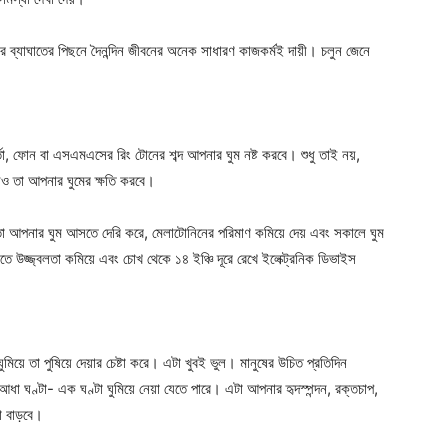
্যাঘাতের পিছনে দৈনন্দিন জীবনের অনেক সাধারণ কাজকর্মই দায়ী। চলুন জেনে
, ফোন বা এসএমএসের রিং টোনের শব্দ আপনার ঘুম নষ্ট করবে। শুধু তাই নয়,
েও তা আপনার ঘুমের ক্ষতি করবে।
তা আপনার ঘুম আসতে দেরি করে, মেলাটোনিনের পরিমাণ কমিয়ে দেয় এবং সকালে ঘুম
ে উজ্জ্বলতা কমিয়ে এবং চোখ থেকে ১৪ ইঞ্চি দূরে রেখে ইলেক্ট্রনিক ডিভাইস
িয়ে তা পুষিয়ে দেয়ার চেষ্টা করে। এটা খুবই ভুল। মানুষের উচিত প্রতিদিন
া ঘণ্টা- এক ঘণ্টা ঘুমিয়ে নেয়া যেতে পারে। এটা আপনার হৃদস্পন্দন, রক্তচাপ,
া বাড়বে।