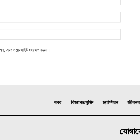
মেল, এবং ওয়েবসাইট সংরক্ষণ করুন।
খবর
বিজ্ঞানপ্রযুক্তি
চ্যাম্পিয়ন
জীবনযাত
যোগা