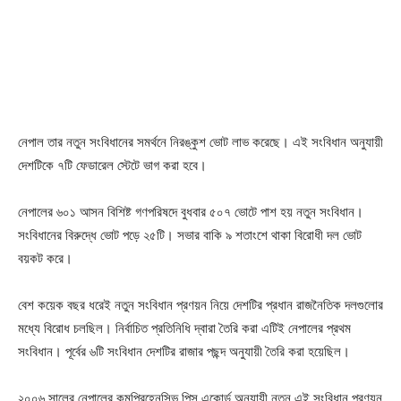
নেপাল তার নতুন সংবিধানের সমর্থনে নিরঙ্কুশ ভোট লাভ করেছে। এই সংবিধান অনুযায়ী
দেশটিকে ৭টি ফেডারেল স্টেটে ভাগ করা হবে।
নেপালের ৬০১ আসন বিশিষ্ট গণপরিষদে বুধবার ৫০৭ ভোটে পাশ হয় নতুন সংবিধান।
সংবিধানের বিরুদ্ধে ভোট পড়ে ২৫টি। সভার বাকি ৯ শতাংশে থাকা বিরোধী দল ভোট
বয়কট করে।
বেশ কয়েক বছর ধরেই নতুন সংবিধান প্রণয়ন নিয়ে দেশটির প্রধান রাজনৈতিক দলগুলোর
মধ্যে বিরোধ চলছিল। নির্বাচিত প্রতিনিধি দ্বারা তৈরি করা এটিই নেপালের প্রথম
সংবিধান। পূর্বের ৬টি সংবিধান দেশটির রাজার পছন্দ অনুযায়ী তৈরি করা হয়েছিল।
২০০৬ সালের নেপালের কমপ্রিহেনসিভ পিস একোর্ড অনুযায়ী নতুন এই সংবিধান প্রণয়ন