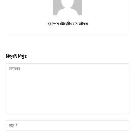
চ্যাম্পস টোয়েন্টিওয়ান ডটকম
রিপ্লাই লিখুন: