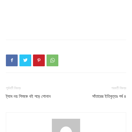
Champs21
Company
পূর্ববর্তী নিবন্ধ
পরবর্তী নিবন্ধ
About
ট্যাব নয় শিশুকে বই পড়ে শোনান
সাঁতারের ইতিবৃত্তঃ পর্ব ৪
Contact us
Subscription Plans
My account