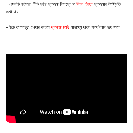
– এমনকি বর্তমানে টিভি পর্দায় প্লাজমা ডিসপ্লে বা
নিয়ন চিহ্নে
প্লাজমার উপস্থিতি
দেখা যায়
– উচ্চ তাপমাত্রা হওয়ার কারণে
প্লাজমা টর্চের
সাহায্যে ধাতব পদার্থ কাটা হয়ে থাকে
Champs21