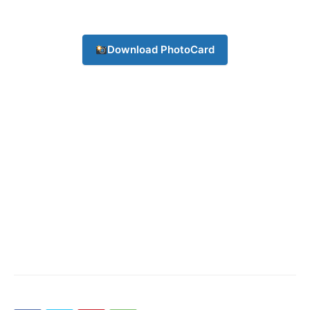
Download PhotoCard
Company
About
Contact us
Subscription Plans
My account
Download PhotoCard