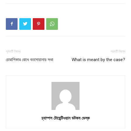
পূর্ববর্তী নিবন্ধ
পরবর্তী নিবন্ধ
চোরাশিকার রােধে বতসোয়ানায় সভা
What is meant by the case?
চ্যাম্পস টোয়েন্টিওয়ান ডটকম ডেস্ক