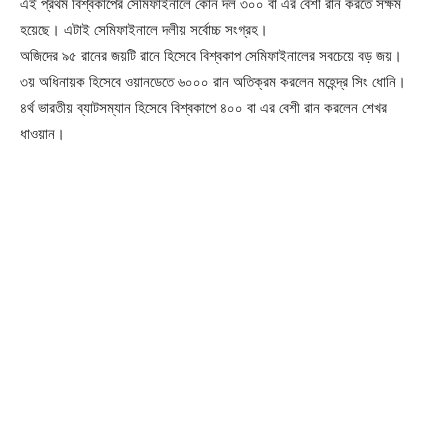
এই প্রথম বিশ্বকাপের সেমিফাইনালে কোন দল ৩০০ বা এর বেশী রান করতে সক্ষম
হয়েছে। এটাই সেমিফাইনালে দলীয় সর্বোচ্চ সংগ্রহ।
About
অজিদের ৯৫ রানের জয়টি রানে হিসেবে বিশ্বকাপ সেমিফাইনালের সবচেয়ে বড় জয়।
Contact us
৩য় অধিনায়ক হিসেবে ওয়ানডেতে ৬০০০ রান অতিক্রম করলেন মহেন্দ্র সিং ধোনি।
Subscription Plans
৪র্থ ভারতীয় ব্যাটসম্যান হিসেবে বিশ্বকাপে ৪০০ বা এর বেশী রান করলেন শেখর
My account
ধাওয়ান।