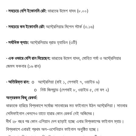
· সবচেয়ে বেশি ইকোনমি রেট:
ভারতের উমেশ যাদব (৮.০০)
· সবচেয়ে কম ইকোনমি রেট:
অস্ট্রেলিয়ার মিশেল স্টার্ক (৩.১৬)
· সর্বাধিক ক্যাচ:
অস্ট্রেলিয়ার ব্রাড হ্যাডিন (৩টি)
· এক ওভারে বেশি রান দিয়েছেন:
ভারতের উমেশ যাদব, মোহিত শর্মা ও অস্ট্রেলিয়ার
জেমস ফকনার (১৬ রান)
· অতিরিক্ত রান:
o অস্ট্রেলিয়া (বাই ১, লেগবাই ৭, ওয়াইড ৬)
Champs21
o নিউ জিল্যান্ড (লেগবাই ৮, ওয়াইড ৫, নো বল ২)
অন্যরকম কিছু রেকর্ড:
ভারতকে হারিয়ে বিশ্বকাপে সর্বোচ্চ সাতবারের মত ফাইনালে উঠল অস্ট্রেলিয়া। সাতবার
সেমিফাইনাল খেললেও তাতে হারার কোন রেকর্ড নেই অজিদের।
দীর্ঘ ২৮ বছর পর কোন এশিয়ান দেশ ছাড়াই হচ্ছে এবার বিশ্বকাপের ফাইনাল ম্যাচ।
বিশ্বকাপে এবারই প্রথম অল-ওশেনিয়ান ফাইনাল অনুষ্ঠিত হচ্ছে।
Company