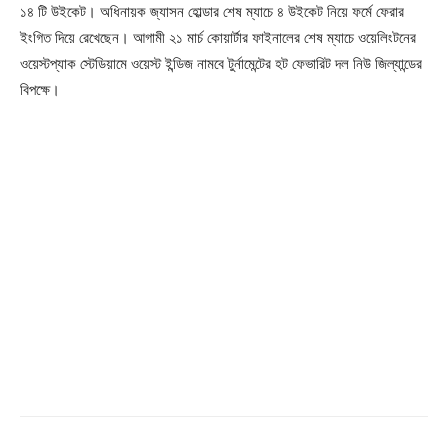
১৪ টি উইকেট। অধিনায়ক জ্যাসন হোল্ডার শেষ ম্যাচে ৪ উইকেট নিয়ে ফর্মে ফেরার
About
ইংগিত দিয়ে রেখেছেন। আগামী ২১ মার্চ কোয়ার্টার ফাইনালের শেষ ম্যাচে ওয়েলিংটনের
Contact us
ওয়েস্টপ্যাক স্টেডিয়ামে ওয়েস্ট ইন্ডিজ নামবে টুর্নামেন্টের হট ফেভারিট দল নিউ জিল্যান্ডের
Subscription Plans
বিপক্ষে।
My account