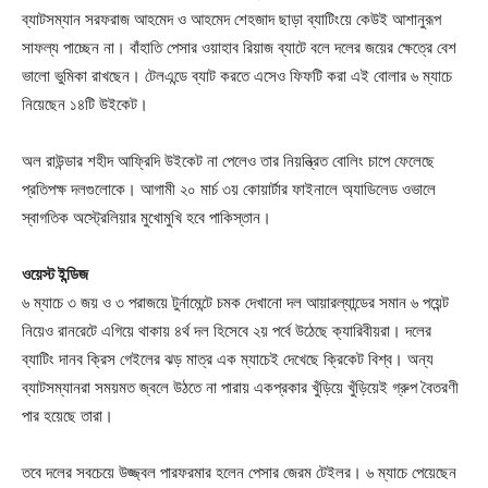
ব্যাটসম্যান সরফরাজ আহমেদ ও আহমেদ শেহজাদ ছাড়া ব্যাটিংয়ে কেউই আশানুরূপ
সাফল্য পাচ্ছেন না। বাঁহাতি পেসার ওয়াহাব রিয়াজ ব্যাটে বলে দলের জয়ের ক্ষেত্রে বেশ
ভালো ভুমিকা রাখছেন। টেলএন্ডে ব্যাট করতে এসেও ফিফটি করা এই বোলার ৬ ম্যাচে
নিয়েছেন ১৪টি উইকেট।
অল রাউন্ডার শহীদ আফ্রিদি উইকেট না পেলেও তার নিয়ন্ত্রিত বোলিং চাপে ফেলেছে
প্রতিপক্ষ দলগুলোকে। আগামী ২০ মার্চ ৩য় কোয়ার্টার ফাইনালে অ্যাডিলেড ওভালে
স্বাগতিক অস্ট্রেলিয়ার মুখোমুখি হবে পাকিস্তান।
ওয়েস্ট ইন্ডিজ
Champs21
৬ ম্যাচে ৩ জয় ও ৩ পরাজয়ে টুর্নামেন্টে চমক দেখানো দল আয়ারল্যান্ডের সমান ৬ পয়েন্ট
নিয়েও রানরেটে এগিয়ে থাকায় ৪র্থ দল হিসেবে ২য় পর্বে উঠেছে ক্যারিবীয়রা। দলের
ব্যাটিং দানব ক্রিস গেইলের ঝড় মাত্র এক ম্যাচেই দেখেছে ক্রিকেট বিশ্ব। অন্য
ব্যাটসম্যানরা সময়মত জ্বলে উঠতে না পারায় একপ্রকার খুঁড়িয়ে খুঁড়িয়েই গ্রুপ বৈতরণী
পার হয়েছে তারা।
Company
তবে দলের সবচেয়ে উজ্জ্বল পারফরমার হলেন পেসার জেরম টেইলর। ৬ ম্যাচে পেয়েছেন