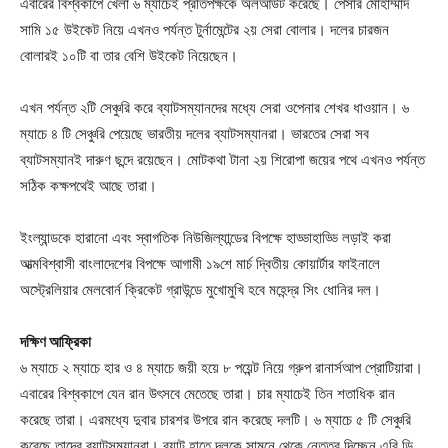
এবারের বিশ্বকাপে খেলা ৬ ম্যাচেই প্রতিপক্ষকে অলআউট করেছে। পেসার মোহাম্মাদ
সামি ১৫ উইকেট নিয়ে এখনও পর্যন্ত টুর্নামেন্টের ২য় সেরা বোলার। দলের চারজন
বোলারই ১০টি বা তার বেশি উইকেট নিয়েছেন।
এখন পর্যন্ত ২টি সেঞ্চুরি করে ব্যাটসম্যানদের মধ্যে সেরা ওপেনার শেখর ধাওয়ান। ৬
ম্যাচে ৪ টি সেঞ্চুরি পেয়েছে ভারতীয় দলের ব্যাটসম্যানরা। ভারতের সেরা সব
ব্যাটসম্যানই দারুণ ছন্দে রয়েছেন। মোটকথা টানা ২য় শিরোপা জয়ের পথে এখনও পর্যন্ত
সঠিক কক্ষপথেই আছে তারা।
ইংল্যান্ডকে হারানো এবং স্বাগতিক নিউজিল্যান্ডের বিপক্ষে হাড্ডাহাড্ডি লড়াই করা
আত্মবিশ্বাসী বাংলাদেশের বিপক্ষে আগামী ১৯শে মার্চ দ্বিতীয় কোয়ার্টার ফাইনালে
অস্ট্রেলিয়ার মেলবোর্ন ক্রিকেট গ্রাউন্ডে মুখোমুখি হবে মহেন্দ্র সিং ধোনির দল।
দক্ষিণ আফ্রিকা
৬ ম্যাচে ২ ম্যাচে হার ও ৪ ম্যাচে জয়ী হয়ে ৮ পয়েন্ট নিয়ে গ্রুপ রানার্সআপ প্রোটিয়ারা।
এবারের বিশ্বকাপে যেন রান উৎসবে মেতেছে তারা। চার ম্যাচেই তিন শতাধিক রান
করেছে তারা। এরমধ্যে দুবার চারশর উপরে রান করেছে দলটি। ৬ ম্যাচে ৫ টি সেঞ্চুরি
করেছে তাদের ব্যাটসম্যানরা। ব্যাট হাতে দলকে সামনে থেকে নেতৃত্ব দিচ্ছেন এবি ডি