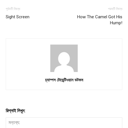
পূর্ববর্তী নিবন্ধ
পরবর্তী নিবন্ধ
Sight Screen
How The Camel Got His
Hump!
চ্যাম্পস টোয়েন্টিওয়ান ডটকম
রিপ্লাই লিখুন: