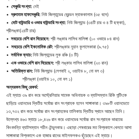
•
সেঞ্চুরি সংখ্যা:
নেই
•
দ্রুততম হাফসেঞ্চুরি:
নিউ জিল্যান্ডের ব্রেন্ডন ম্যাককালাম (৩৫ বলে)
•
মোট বাউন্ডারি ও ওভার বাউন্ডারি সংখ্যা:
নিউ জিল্যান্ড (৩৪টি চার ও ৪ টি ছক্কা),
শ্রীলঙ্কা(২৪টি চার)
•
সবচেয়ে বেশি রান দিয়েছেন:
শ্রী লঙ্কার লাসিথ মালিঙ্গা (১০ ওভারে ৮৪ রান)
•
সবচেয়ে বেশি ইকনোমিক রেট:
শ্রীলঙ্কার নুয়ান কুলাসেকারা (৯.৭৫)
•
সর্বাধিক ক্যাচ:
নিউ জিল্যান্ডের লুক রঞ্চি (৩ টি)
•
এক ওভারে বেশি রান দিয়েছেন:
শ্রী লঙ্কার লাসিথ মালিঙ্গা (২৩ রান)
•
অতিরিক্ত রান:
নিউ জিল্যান্ড (লেগবাই ২, ওয়াইড ৮, নো বল ৩)
শ্রীলঙ্কা (ওয়াইড ১০, নো বল ১)
অন্যরকম কিছু রেকর্ড:
এই ম্যাচে ৩৯ রান করে অস্ট্রেলিয়ার সাবেক অধিনায়ক ও ব্যাটসম্যান রিকি পন্টিংকে
ছাড়িয়ে ওয়ানডের দ্বিতীয় সর্বোচ্চ রান সংগ্রাহক হলেন সাঙ্গাকারা। ৩৯৮টি ওয়ানডেতে
১৩,৭৩২ রান করে সর্বোচ্চ রান সংগ্রাহকের তালিকায় দ্বিতীয় স্থানে আছেন তিনি।
উল্লেখ্য ৪৬৩ ম্যাচে ১৮,৪২৬ রান করে ওয়ানডের সর্বোচ্চ রান সংগ্রাহক ভারতের
কিংবদন্তি ব্যাটসম্যান শচীন টেন্ডুলকার। এছাড়া শেষবারের মত বিশ্বকাপে খেলতে আসা
সাঙ্গাকারা বিশ্বকাপে এক হাজার রানের মাইলফলকও ছুঁয়েছেন এই ম্যাচে।