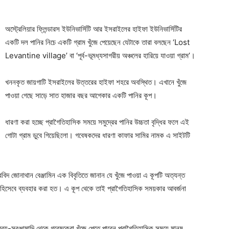
অস্ট্রেলিয়ার ফ্লিন্ডারস ইউনিভার্সিটি আর ইসরাইলের হাইফা ইউনিভার্সিটির
একটি দল পানির নিচে একটি গ্রাম খুঁজে পেয়েছেন যেটাকে তারা বলছেন ‘Lost
Levantine village’ বা ‘পূর্ব-ভূমধ্যসাগরীয় অঞ্চলের হারিয়ে যাওয়া গ্রাম’।
খননকৃত জায়গাটি ইসরাইলের উত্তরের হাইফা শহরে অবস্থিত। এখানে খুঁজে
পাওয়া গেছে সাড়ে সাত হাজার বছর আগেকার একটি পানির কূপ।
ধারণা করা হচ্ছে প্রাগৈতিহাসিক সময়ে সমুদ্রের পানির উচ্চতা বৃদ্ধির ফলে এই
গোটা গ্রাম ডুবে গিয়েছিলো। গবেষকদের ধারণা কাফার সামির নামক এ সাইটটি
বিদ জোনাথান বেঞ্জামিন এক বিবৃতিতে জানান যে খুঁজে পাওয়া এ কূপটি অত্যন্ত
 হিসেবে ব্যবহার করা হত। এ কূপ থেকে তাই প্রাগৈতিহাসিক সময়কার আবর্জনা
রব্য-সরঞ্জামাদি থেকে গবেষকেরা খুঁজে পেতে পারেন প্রাগৈতিহাসিক সময়ে মানুষ