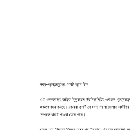
নব্য-প্রস্তরযুগের একটি গ্রাম ছিল।
এই খননকাজের জড়িত ফ্লিন্ডারস ইউনিভার্সিটির একজন প্রত্নতত্ত্ব
গুরুত্ব বহন করছে। কেননা কূপটি সে সময় ময়লা ফেলার ডাস্টবিন
সম্পর্কে ধারণা পাওয়া যেতে পারে।
ফেলে দেয়া বিভিন্ন জিনিস যেমন প্রাণীর হাড়, খাবারের আবর্জনা, দ্