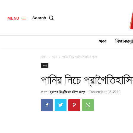
Search
MENU
খবর
বিজ্ঞানপ্রযুক
হোম
খবর
পানির নিচে প্রাগৈতিহাসিক গ্রাম
খবর
পানির নিচে প্রাগৈতিহাসি
লেখক :
চ্যাম্পস টোয়েন্টিওয়ান ডটকম ডেস্ক
-
December 18, 2014