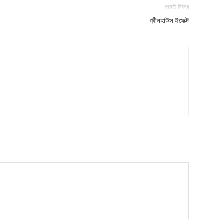
My account
পরবর্তী নিবন্ধ
গ্রীনহাউস ইফেক্ট