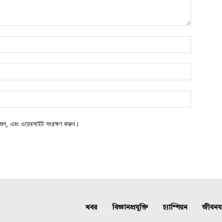
মেল, এবং ওয়েবসাইট সংরক্ষণ করুন।
খবর
বিজ্ঞানপ্রযুক্তি
চ্যাম্পিয়ন
জীবনযাত