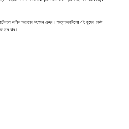
রাচীনতম অলিভ অয়েলের উৎপাদন কেন্দ্র। প্রত্নতত্ত্ববিদেরা এই কূপের একটা
হজ হয়ে যায়।
Company
s21
About
Contact us
Subscription Plans