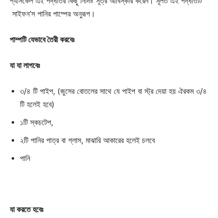
প্যাসকেল এই পদ্ধতির কিছু নির্দিষ্ট সূত্র আবিস্কার করেন। মূলত এই পদ্ধতিটি
সাইফন’স পানির পাম্পের অনুরূপ।
পাম্পটি যেভাবে তৈরী করবেঃ
যা যা লাগবেঃ
৩/৪ টি পাইপ, (জুসের বোতলের সাথে যে পাইপ বা স্ট্র দেয়া হয় ঐরকম ৩/৪
টি হলেই হবে)
১টি স্কচটেপ,
২টি পানির পাত্র বা গ্লাস, মাঝারি আকারের হলেই চলবে
পানি
যা করতে হবেঃ