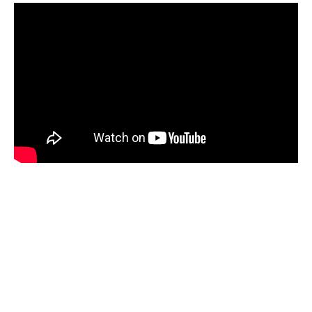
Company
About
Contact us
Subscription Plans
My account
Download PhotoCard