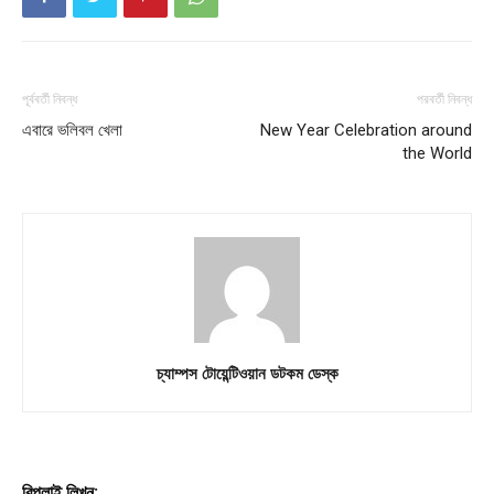
পূর্ববর্তী নিবন্ধ
পরবর্তী নিবন্ধ
এবারে ভলিবল খেলা
New Year Celebration around
the World
চ্যাম্পস টোয়েন্টিওয়ান ডটকম ডেস্ক
রিপ্লাই লিখুন: