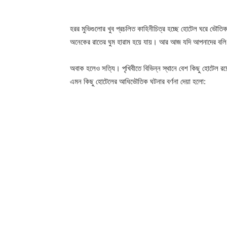
হরর মুভিগুলোর খুব প্রচলিত কাহিনীচিত্র হচ্ছে হোটেল ঘরে ভৌ
অনেকের রাতের ঘুম হারাম হয়ে যায়। আর আজ যদি আপনাদের বলি মু
অবাক হলেও সত্যি। পৃখিবীতে বিভিন্ন স্থানে বেশ কিছু হোটেল র
এমন কিছু হােটেলের আধিভৌতিক ঘটনার বর্ণনা দেয়া হলো: