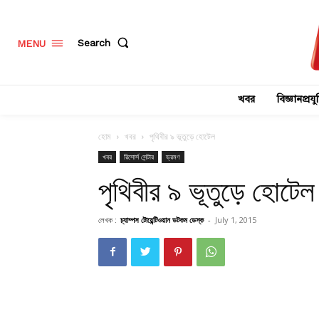
Search
MENU
খবর
বিজ্ঞানপ্রযুক
হোম
খবর
পৃথিবীর ৯ ভূতুড়ে হোটেল
খবর
রিসোর্স সেন্টার
ভ্রমণ
পৃথিবীর ৯ ভূতুড়ে হোটেল
লেখক :
চ্যাম্পস টোয়েন্টিওয়ান ডটকম ডেস্ক
-
July 1, 2015