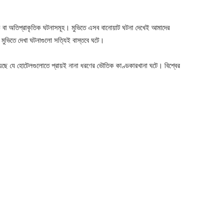
তিক বা অতিপ্রাকৃতিক ঘটনাসমূহ। মুভিতে এসব বানোয়াট ঘটনা দেখেই আমাদের
ভিতে দেখা ঘটনাগুলাে সত্যিই বাস্তবে ঘটে।
য়েছে যে হােটেলগুলােতে প্রায়ই নানা ধরণের ভৌতিক কাণ্ডকারখানা ঘটে। বিশ্বের