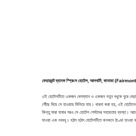
ফেয়ারমন্ট ব্যানফ স্প্রিংস হোটেল, আলবার্টা, কানাডা 
এই হোটেলটিতে একজন বেলম্যান ও একজন নতুন বধূকে ঘুরে বেড়াত
পৌঁছে দিয়ে সে হাওয়ায় মিলিয়ে যায়। ধারনা করা হয়, এই হোটেলের
কিন্তু মারা যাবার পরও সে হোটেল গেস্টদের সহায়তায় ব্যস্ত। আ
যাওয়া এক নববধূ। হঠাৎ হঠাৎ হোটেলটিতে কনকনে ঠাণ্ডা হাওয়া