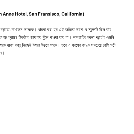
য়া (Queen Anne Hotel, San Fransisco, California)
রে বেড়াতে দেখেছেন অনেকে। ধারনা করা হয় এই জমিতে আগে যে স্কুলটি ছিল তার
ড়চোপড় প্রায়ই ঠিকঠাক জায়গায় খুঁজে পাওয়া যায় না। আলমারির দরজা প্রায়ই এমনি
তে পড়ে থাকা বস্তু নিজেই উপরে উঠতে থাকে। তবে এ ধরণের কাণ্ড সবচেয়ে বেশি ঘটে
িল।
Company
s21
About