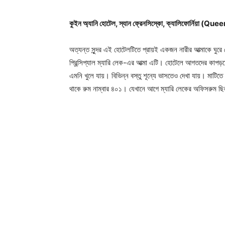
কুইন অ্যানি হোটেল, স্যান ফ্রেনসিস্কো, ক্যালিফাের্নি
অত্যন্ত সুন্দর এই হোটেলটিতে প্রায়ই একজন নারীর আত্মাকে ঘু
প্রিন্সিপ্যাল ম্যারি লেক-এর আত্মা এটি। হােটেলে আগতদের কাপ
এমনি খুলে যায়। বিভিন্ন বস্তু শূন্যে ভাসতেও দেখা যায়। মাটি
থাকে রুম নাম্বার ৪০১। যেখানে আগে ম্যারি লেকের অফিসরুম ছ
Champ