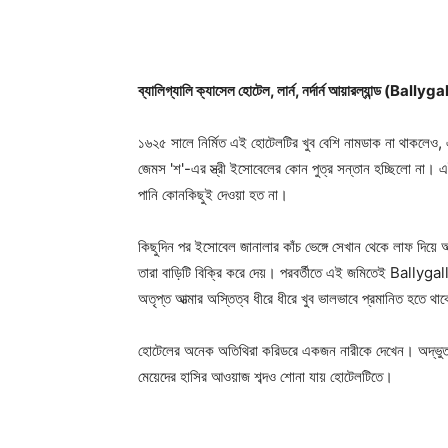
ব্যালিগ্যালি ক্যাসেল হোটেল, লার্ন, নর্দার্ন আয়ারল্যান্ড
১৬২৫ সালে নির্মিত এই হোটেলটির খুব বেশি নামডাক না থাক
জেমস 'শ'-এর স্ত্রী ইসোবেলের কোন পুত্র সন্তান হচ্ছিলো না।
পানি কোনকিছুই দেওয়া হত না।
কিছুদিন পর ইসোবেল জানালার কাঁচ ভেঙ্গে সেখান থেকে লাফ দিয়ে 
তারা বাড়িটি বিক্রি করে দেয়। পরবর্তীতে এই জমিতেই Ballyg
অতৃপ্ত আত্মার অস্তিত্ব ধীরে ধীরে খুব ভালভাবে প্রমানিত হতে থা
হোটেলের অনেক অতিথিরা করিডরে একজন নারীকে দেখেন। অদ্ভুত 
মেয়েদের হাসির আওয়াজ শব্দও শোনা যায় হােটেলটিতে।