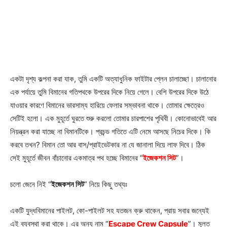
একটা দৃশ্য কল্পনা করা যাক, তুমি একটি অত্যাধুনিক ফাইটার প্লেন চালাচ্ছো। চালানোর
এক পর্যায়ে তুমি বিমানের গতিপথকে উপরের দিকে নিয়ে গেলে। বেশি উপরের দিকে উঠে
যাওয়ার কারণে বিমানের ভারসাম্য হারিয়ে ফেলার সম্ভাবনা থাকে। তোমার ক্ষেত্রেও
সেটিই হলো। এক মুহূর্তে ঘুরতে শুরু করলো তোমার চারপাশের পৃথিবী। কোনোভাবেই আর
নিয়ন্ত্রন করা যাচ্ছে না বিমানটিকে। প্রচন্ড গতিতে এটি নেমে আসছে নিচের দিকে। কি
করবে তখন? বিমান তো আর বাস/প্রাইভেটকার না যে জানালা দিয়ে লাফ দিবে। ঠিক
সেই মুহূর্তে জীবন বাঁচানোর একমাত্র পথ হচ্ছে বিমানের “
ইজেকশন সিট
”।
চলো জেনে নিই “
ইজেকশন সিট
” নিয়ে কিছু তথ্যঃ
একটি যুদ্ধবিমানের পাইলট, কো-পাইলট সহ যতজন ক্রু থাকেন, প্রায় সবার জন্যেই
এই ব্যবস্থা করা থাকে। এর অন্য নাম “
Escape Crew Capsule
”। মূলত