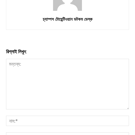
চ্যাম্পস টোয়েন্টিওয়ান ডটকম ডেস্ক
রিপ্লাই লিখুন: