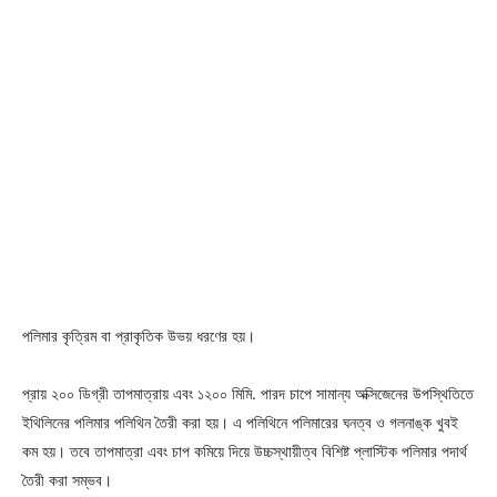
পলিমার কৃত্রিম বা প্রাকৃতিক উভয় ধরণের হয়।
প্রায় ২০০ ডিগ্রী তাপমাত্রায় এবং ১২০০ মিমি. পারদ চাপে সামান্য অক্সিজেনের উপস্থিতিতে
ইথিলিনের পলিমার পলিথিন তৈরী করা হয়। এ পলিথিনে পলিমারের ঘনত্ব ও গলনাঙ্ক খুবই
কম হয়। তবে তাপমাত্রা এবং চাপ কমিয়ে দিয়ে উচ্চস্থায়ীত্ব বিশিষ্ট প্লাস্টিক পলিমার পদার্থ
তৈরী করা
সম্ভব।