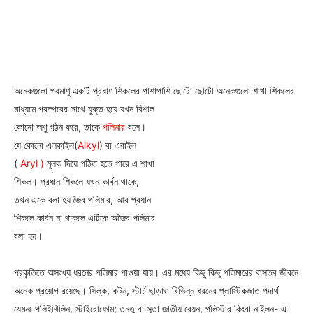
অনেকগুলো পরমাণু একটি প্রধাণ শিকলের পাশাপাশি ছোটো ছোটো অনেকগুলো শাখা শিকলের
মাধ্যমে পরস্পরের সাথে যুক্ত হয়ে যখন বিশাল
কোনো অণু গঠন করে, তাকে
পলিমার
বলে।
যে কোনো এলকাইল(
Alkyl
) বা এরাইল
(
Aryl )
মূলক দিয়ে গঠিত হতে পারে এ শাখা
শিকল। প্রধান শিকলে যখন কার্বন থাকে,
তখন একে বলা হয় জৈব পলিমার, আর প্রধান
শিকলে কার্বন না থাকলে এটিকে অজৈব পলিমার
বলা হয়।
প্রকৃতিতে অসংখ্য ধরনের পলিমার পাওয়া যায়। এর মধ্যে কিছু কিছু পলিমারের বাস্তব জীবনে
অনেক প্রয়োগ রয়েছে। সিল্ক, কটন, স্টার্চ ছাড়াও বিভিন্ন ধরনের প্লাস্টিকজাত পদার্থ
যেমনঃ পলিইথিলিন, স্টাইরোফোম; তন্তু বা সূতা জাতীয় রেয়ন, পলিস্টার কিংবা নাইলন- এ