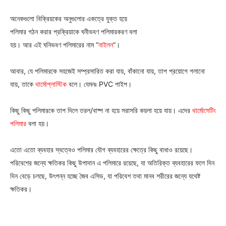
অনেকগুলো বিক্রিয়কের অনুগুলোর একত্রে যুক্ত হয়ে
পলিমার গঠন করার প্রক্রিয়াকে ঘনীভবণ পলিমারকরণ বলা
হয়। আর এই ঘনিভবণ পলিমারের নাম “
নাইলন
”।
Champs21
আবার, যে পলিমারকে সহজেই সম্প্রসারিত করা যায়, বাঁকানো যায়, তাপ প্রয়োগে গলানো
যায়, তাকে
থার্মোপ্লাস্টিক
বলে। যেমনঃ PVC পাইপ।
কিছু কিছু পলিমারকে তাপ দিলে তরল/বাষ্প না হয়ে সরাসরি কয়লা হয়ে যায়। এদের
থার্মোসেটিং
পলিমার
বলা হয়।
Company
এতো এতো ব্যবহার স্বত্বেও পলিমার যৌগ ব্যবহারের ক্ষেত্রে কিছু বাধাও রয়েছে।
About
পরিবেশের জন্যে ক্ষতিকর কিছু উপাদান এ পলিমারে রয়েছে, যা অতিরিক্ত ব্যবহারের ফলে দিন
Contact us
দিন বেড়ে চলছে, উৎপন্ন হচ্ছে জৈব এসিড, যা পরিবেশ তথা মানব শরীরের জন্যে যথেষ্ট
ক্ষতিকর।
Subscription Plans
My account