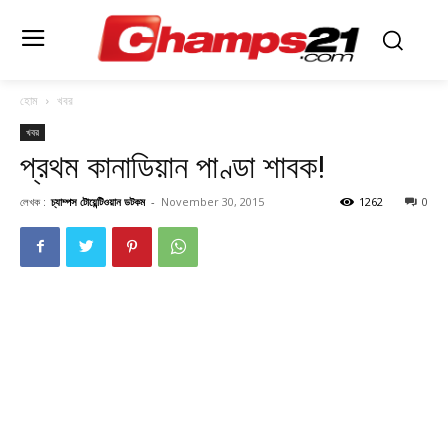
হোম
খবর
খবর
প্রথম কানাডিয়ান পাণ্ডা শাবক!
লেখক :
চ্যাম্পস টোয়েন্টিওয়ান ডটকম
-
November 30, 2015
1262
0