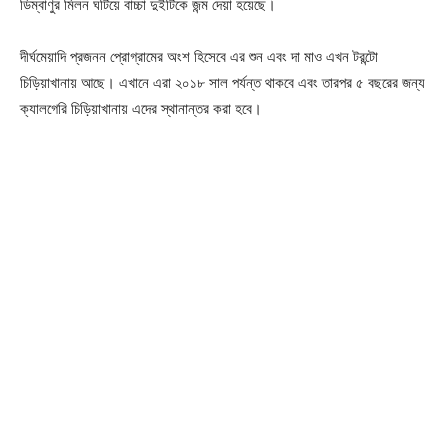
ডিম্বাণুর মিলন ঘটিয়ে বাচ্চা দুইটিকে জন্ম দেয়া হয়েছে।
দীর্ঘমেয়াদি প্রজনন প্রোগ্রামের অংশ হিসেবে এর শুন এবং দা মাও এখন টরন্টো
চিড়িয়াখানায় আছে। এখানে এরা ২০১৮ সাল পর্যন্ত থাকবে এবং তারপর ৫ বছরের জন্য
ক্যালগেরি চিড়িয়াখানায় এদের স্থানান্তর করা হবে।
Champs21