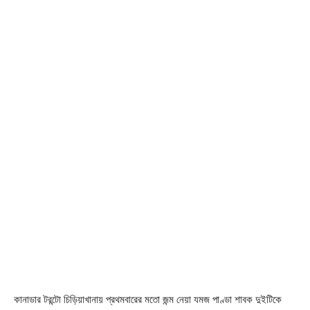
কানাডার টরন্টো চিড়িয়াখানায় প্রথমবারের মতো জন্ম নেয়া যমজ পাণ্ডা শাবক দুইটিকে