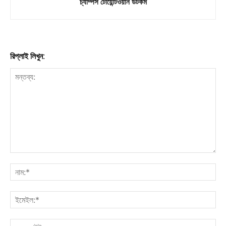
চ্যাম্পস টোয়েন্টিওয়ান ডটকম
রিপ্লাই লিখুন: