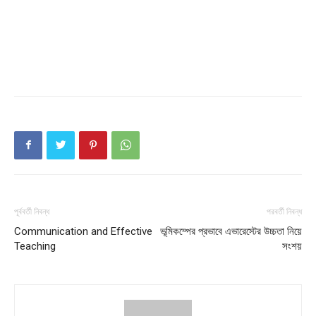
Company
About
Contact us
Subscription Plans
My account
পূর্ববর্তী নিবন্ধ
পরবর্তী নিবন্ধ
Communication and Effective
ভূমিকম্পের প্রভাবে এভারেস্টের উচ্চতা নিয়ে
Teaching
সংশয়