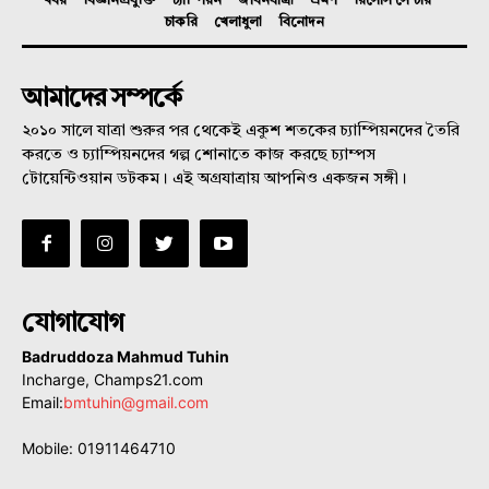
খবর
বিজ্ঞানপ্রযুক্তি
চ্যাম্পিয়ন
জীবনযাত্রা
ভ্রমণ
রিসোর্স সেন্টার
চাকরি
খেলাধুলা
বিনোদন
আমাদের সম্পর্কে
২০১০ সালে যাত্রা শুরুর পর থেকেই একুশ শতকের চ্যাম্পিয়নদের তৈরি
করতে ও চ্যাম্পিয়নদের গল্প শোনাতে কাজ করছে চ্যাম্পস
টোয়েন্টিওয়ান ডটকম। এই অগ্রযাত্রায় আপনিও একজন সঙ্গী।
যোগাযোগ
Badruddoza Mahmud Tuhin
Incharge, Champs21.com
Email:
bmtuhin@gmail.com
Mobile: 01911464710