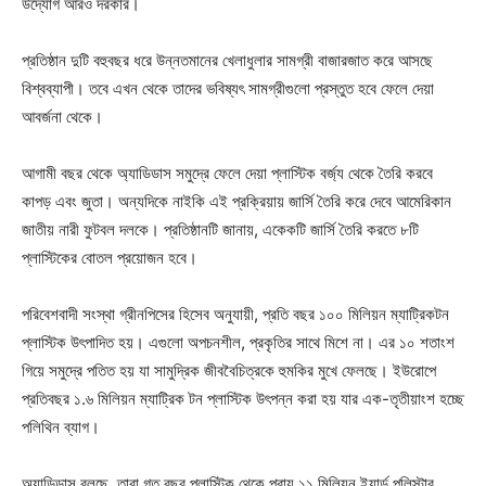
উদ্যোগ আরও দরকার।
প্রতিষ্ঠান দুটি বহুবছর ধরে উন্নতমানের খেলাধুলার সামগ্রী বাজারজাত করে আসছে
বিশ্বব্যাপী। তবে এখন থেকে তাদের ভবিষ্যৎ সামগ্রীগুলো প্রস্তুত হবে ফেলে দেয়া
আবর্জনা থেকে।
আগামী বছর থেকে অ্যাডিডাস সমুদ্রে ফেলে দেয়া প্লাস্টিক বর্জ্য থেকে তৈরি করবে
কাপড় এবং জুতা। অন্যদিকে নাইকি এই প্রক্রিয়ায় জার্সি তৈরি করে দেবে আমেরিকান
জাতীয় নারী ফুটবল দলকে। প্রতিষ্ঠানটি জানায়, একেকটি জার্সি তৈরি করতে ৮টি
প্লাস্টিকের বোতল প্রয়োজন হবে।
পরিবেশবাদী সংস্থা গ্রীনপিসের হিসেব অনুযায়ী, প্রতি বছর ১০০ মিলিয়ন ম্যাট্রিকটন
প্লাস্টিক উৎপাদিত হয়। এগুলো অপচনশীল, প্রকৃতির সাথে মিশে না। এর ১০ শতাংশ
গিয়ে সমুদ্রে পতিত হয় যা সামুদ্রিক জীববৈচিত্রকে হুমকির মুখে ফেলছে। ইউরোপে
প্রতিবছর ১.৬ মিলিয়ন ম্যাট্রিক টন প্লাস্টিক উৎপন্ন করা হয় যার এক-তৃতীয়াংশ হচ্ছে
পলিথিন ব্যাগ।
অ্যাডিডাস বলছে, তারা গত বছর প্লাস্টিক থেকে প্রায় ১১ মিলিয়ন ইয়ার্ড পলিস্টার