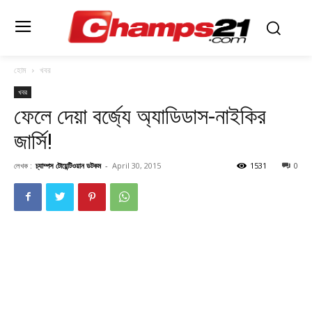
হোম
খবর
খবর
ফেলে দেয়া বর্জ্যে অ্যাডিডাস-নাইকির
জার্সি!
লেখক :
চ্যাম্পস টোয়েন্টিওয়ান ডটকম
-
April 30, 2015
1531
0