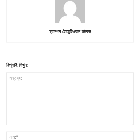
চ্যাম্পস টোয়েন্টিওয়ান ডটকম
রিপ্লাই লিখুন: