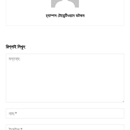
চ্যাম্পস টোয়েন্টিওয়ান ডটকম
রিপ্লাই লিখুন: