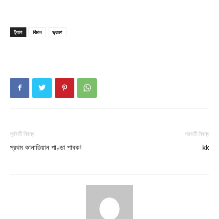
Company
About
ট্যাগ
বিমান
ভ্রমণ
Contact us
Subscription Plans
My account
Download PhotoCard
পূর্ববর্তী নিবন্ধ
পরবর্তী নিবন্ধ
প্রথম কানাডিয়ান পাণ্ডা শাবক!
kk