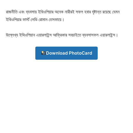
রাজনীতি এবং ব্যবসায় ইথিওপিয়ার অনেক নারীরই সফল হবার দৃষ্টান্ত রয়েছে যেমন
ইথিওপিয়ার ফার্স্ট লেডি রোমান তেসফায়ে।
উল্লেখ্য ইথিওপিয়ান এয়ারলাইন্স আফ্রিকার সবচাইতে ব্যবসাসফল এয়ারলাইন্স।
Download PhotoCard
Champs21