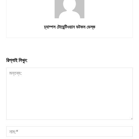
চ্যাম্পস টোয়েন্টিওয়ান ডটকম ডেস্ক
রিপ্লাই লিখুন: