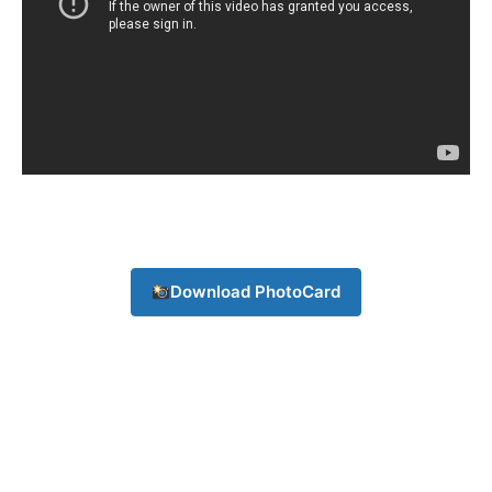
Company
About
Contact us
Subscription Plans
My account
Download PhotoCard
Download PhotoCard