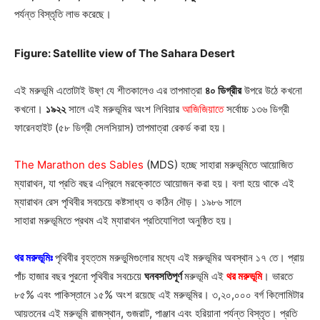
পর্যন্ত বিস্তৃতি লাভ করেছে।
Figure: Satellite view of The Sahara Desert
এই মরুভূমি এতোটাই উষ্ণ যে শীতকালেও এর তাপমাত্রা
৪০ ডিগ্রীর
উপরে উঠে কখনো
কখনো।
১৯২২
সালে এই মরুভূমির অংশ লিবিয়ার
আজিজিয়াতে
সর্বোচ্চ ১৩৬ ডিগ্রী
ফারেনহাইট (৫৮ ডিগ্রী সেলসিয়াস) তাপমাত্রা রেকর্ড করা হয়।
The Marathon des Sables
(MDS) হচ্ছে সাহারা মরুভূমিতে আয়োজিত
ম্যারাথন, যা প্রতি বছর এপ্রিলে মরক্কোতে আয়োজন করা হয়। বলা হয়ে থাকে এই
ম্যারাথন রেস পৃথিবীর সবচেয়ে কষ্টসাধ্য ও কঠিন দৌড়। ১৯৮৬ সালে
সাহারা
মরুভূমিতে
প্রথম এই ম্যারাথন প্রতিযোগিতা অনুষ্ঠিত হয়।
থর মরুভূমিঃ
পৃথিবীর বৃহত্তম মরুভুমিগুলোর মধ্যে এই মরুভূমির অবস্থান ১৭ তে। প্রায়
পাঁচ হাজার বছর পুরনো পৃথিবীর সবচেয়ে
ঘনবসতিপূর্ণ
মরুভূমি এই
থর মরুভূমি
। ভারতে
৮৫% এবং পাকিস্তানে ১৫% অংশ রয়েছে এই মরুভূমির। ৩,২০,০০০ বর্গ কিলোমিটার
আয়তনের এই মরুভূমি রাজস্থান, গুজরাট, পাঞ্জাব এবং হরিয়ানা পর্যন্ত বিস্তৃত। প্রতি