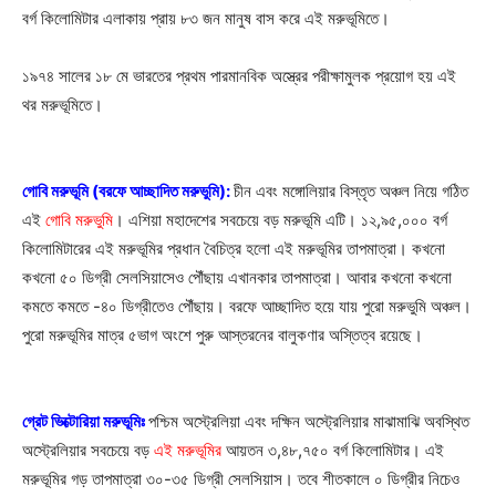
বর্গ কিলোমিটার এলাকায় প্রায় ৮৩ জন মানুষ বাস করে এই মরুভূমিতে।
১৯৭৪ সালের ১৮ মে ভারতের প্রথম পারমানবিক অস্ত্রের পরীক্ষামুলক প্রয়োগ হয় এই
থর মরুভূমিতে।
গোবি মরুভূমি (বরফে আচ্ছাদিত মরুভুমি):
চীন এবং মঙ্গোলিয়ার বিস্তৃত অঞ্চল নিয়ে গঠিত
এই
গোবি মরুভুমি
। এশিয়া মহাদেশের সবচেয়ে বড় মরুভূমি এটি। ১২,৯৫,০০০ বর্গ
কিলোমিটারের এই মরুভূমির প্রধান বৈচিত্র হলো এই মরুভূমির তাপমাত্রা। কখনো
কখনো ৫০ ডিগ্রী সেলসিয়াসেও পৌঁছায় এখানকার তাপমাত্রা। আবার কখনো কখনো
কমতে কমতে -৪০ ডিগ্রীতেও পৌঁছায়। বরফে আচ্ছাদিত হয়ে যায় পুরো মরুভুমি অঞ্চল।
পুরো মরুভূমির মাত্র ৫ভাগ অংশে পুরু আস্তরনের বালুকণার অস্তিত্ব রয়েছে।
গ্রেট ভিক্টোরিয়া মরুভূমিঃ
পশ্চিম অস্ট্রেলিয়া এবং দক্ষিন অস্ট্রেলিয়ার মাঝামাঝি অবস্থিত
অস্ট্রেলিয়ার সবচেয়ে বড়
এই মরুভূমির
আয়তন ৩,৪৮,৭৫০ বর্গ কিলোমিটার। এই
মরুভূমির গড় তাপমাত্রা ৩০-৩৫ ডিগ্রী সেলসিয়াস। তবে শীতকালে ০ ডিগ্রীর নিচেও