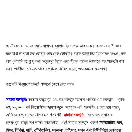
ছোটোবেলার সবচেয়ে প্যাঁচ লাগানো ব্যাপার ছিলো মরু আর মেরু। কতভাবে চেষ্টা করে
মনে রাখা লাগতো মরু কোনটি আর মেরু কোনটি। বরফে আচ্ছাদিত হিমশীতল অঞ্চল মেরু
আর ধুলাবালিময় ধু ধু করা উত্তপ্ত দিনের এবং শীতল রাতের অঞ্চলকে মরু/মরুভূমি বলা
হয়। পৃথিবীর এপ্রান্ত থেকে ওপ্রান্ত পর্যন্ত রয়েছে অনেকগুলো মরুভূমি।
কয়েকটি বিখ্যাত মরুভূমি সম্পর্কে জেনে নেয়া যাকঃ
সাহারা মরুভূমিঃ
সবচেয়ে উত্তপ্ত এবং বড় মরুভূমি হিসেবে পরিচিত এই মরুভূমি। প্রায়
৯৪,০০,০০০
বর্গ কিলোমিটার জায়গা জুড়ে অবস্থান এই মরুভূমির। বলা হয়ে থাকে,
আফ্রিকার পুরো স্থলভাগের দশ শতাংশই
সাহারা মরুভূমি
। এতো বড় এলাকার
জনসংখ্যা মাত্র বিশ লক্ষের কাছাকাছি। এই সাহারা মরুভূমি একাই
আলজেরিয়া, শাদ,
মিশর, লিবিয়া, মালি, মৌরিতানিয়া, মরক্কো, নাইজার, সুদান এবং তিউনিসিয়া
দেশগুলো