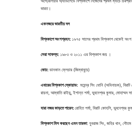
অস্ট্রেলিয়ার অ্যাডিলেডে বিশ্বকাপে নিজেদের প্রথম ম্যাচে চিরপ্রত
ভারত।
Champ
একনজরে ভারতীয় দল
বিশ্বকাপে অংশগ্রহন:
১৯৭৫ সালের প্রথম বিশ্বকাপ থেকেই অংশ
সেরা সাফল্য:
১৯৮৩ ও ২০১১ এর বিশ্বকাপ জয় ।
কোচ:
ডানকান ফ্লেচার (জিম্বাবুয়ে)
এবারের বিশ্বকাপ স্কোয়াড:
মহেন্দ্র সিং ধোনি (অধিনায়ক), বিরাট
রায়না, আম্বাতি রাইডু, ইশান্ত শর্মা, ভুবনেশ্বর কুমার, মোহাম্মদ সামি
যারা নজর কাড়তে পারেন:
রোহিত শর্মা, বিরাট কোহলি, ভুবনেশ্বর কু
বিশ্বকাপ মিস করছেন এমন তারকা
: যুবরাজ সিং, জহির খান, গৌতম