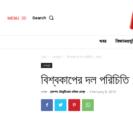
Search
MENU
খবর
বিজ্ঞানপ্রযুক
হোম
খেলাধুলা
বিশ্বকাপের দল পরিচিতি : ভারত
খেলাধুলা
বিশ্বকাপের দল পরিচিতি
লেখক :
চ্যাম্পস টোয়েন্টিওয়ান ডটকম ডেস্ক
-
February 8, 2015