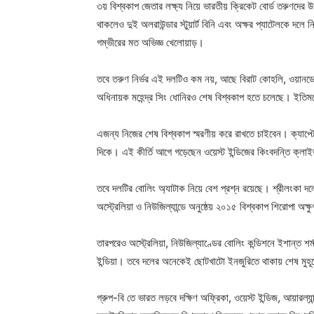
৩য় বিশ্বকাপ জেতার লক্ষ্য নিয়ে ভারতীয় ক্রিকেট বোর্ড তরুণদের
থাকলেও দুই অলরাউন্ডার স্টুয়ার্ট বিনি এবং অক্ষর প্যাটেলকে দলে
গম্ভীরের মত অভিজ্ঞ খেলোয়াড়।
তবে তরুণ নির্ভর এই দলটিও কম নয়, আছে বিরাট কোহলি, ওয়ানডেতে 
অধিনায়ক মহেন্দ্র সিং ধোনিরও শেষ বিশ্বকাপ হতে চলেছে। ইতিমধ
এজন্য নিজের শেষ বিশ্বকাপ স্মরণীয় করে রাখতে চাইবেন। ক্যাপ্ট
দিকে। এই কীর্তি আগে গড়েছেন ওয়েস্ট ইন্ডিজের কিংবদন্তি ক্লাইভ
তবে দলটির বোলিং অ্যাটাক নিয়ে বেশ প্রশ্ন রয়েছে। শ্রীলংকা দলে
অস্ট্রেলিয়া ও নিউজিল্যান্ডে অনুষ্ঠেয় ২০১৫ বিশ্বকাপ শিরোপা অক্
তারপরেও অস্ট্রেলিয়া, নিউজিল্যাণ্ডের বোলিং কন্ডিশনে ইশান্ত শর
ইন্ডিয়া। তবে দলের অনেকেই ছোটখাটো ইনজুরিতে থাকায় শেষ মুহূর
গ্রুপ-বি তে ভারত লড়বে দক্ষিণ অফ্রিকা, ওয়েস্ট ইন্ডিজ, আয়ারল্যা