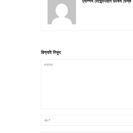
চ্যাম্পস টোয়েন্টিওয়ান ডটকম ডেস্ক
রিপ্লাই লিখুন: