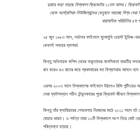
দুয়ারে কড়া নাড়ছে বিশ্বকাপ ক্রিকেটের ১১তম আসর। ক্রিকেট 
থেকে অস্ট্রেলিয়া-নিউজিল্যান্ডের ভেন্যুতে গড়াচ্ছে বিশ্ব স
ধারাবাহিক পরিচিতির ৫ম পর
২৫ জুন ১৯৮৩ সাল, লর্ডসের ফাইনালে মুখোমুখি ওয়েস্ট ইন্ডিজ-ভার
কেবলই সময়ের ব্যাপার!
কিন্তু অধিনায়ক কপিল দেবের অকুতোভয় মানসিকতা ভারতীয় দলকে দু
রান করেও ৪৩ রানের জয়ে প্রথমবারের মত বিশ্বসেরার আসনে বসে ভ
এরপর ২০০৩ সালে বিশ্বকাপের ফাইনালে উঠলেও রিকি পন্টিংয়ের অস
সেরা ব্যাটসম্যান শচীন টেন্ডুলকারের পুরো ক্রিকেট জীবনে বিশ্বক
কিন্তু তাঁর ক্যারিয়ারের শেষবেলায় নিজেদের মাঠে ২০১১ সালে হট 
ঘোচায় ভারত। এ পর্যন্ত তারা ১০টি বিশ্বকাপে অংশ নিয়ে মোট খেল
পরিত্যক্ত হয়েছে।