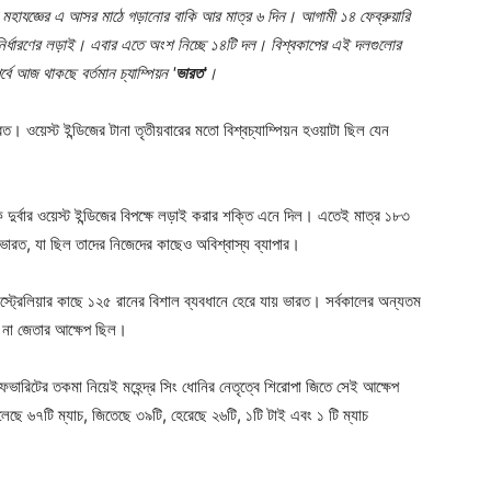
মহাযজ্ঞের এ আসর মাঠে গড়ানোর বাকি আর মাত্র ৬ দিন। আগামী ১৪ ফেব্রুয়ারি
েরা নির্ধারণের লড়াই। এবার এতে অংশ নিচ্ছে ১৪টি দল। বিশ্বকাপের এই দলগুলোর
্বে আজ থাকছে বর্তমান চ্যাম্পিয়ন '
ভারত'
।
ত। ওয়েস্ট ইন্ডিজের টানা তৃতীয়বারের মতো বিশ্বচ্যাম্পিয়ন হওয়াটা ছিল যেন
র্বার ওয়েস্ট ইন্ডিজের বিপক্ষে লড়াই করার শক্তি এনে দিল। এতেই মাত্র ১৮৩
ারত, যা ছিল তাদের নিজেদের কাছেও অবিশ্বাস্য ব্যাপার।
্ট্রেলিয়ার কাছে ১২৫ রানের বিশাল ব্যবধানে হেরে যায় ভারত। সর্বকালের অন্যতম
াপ না জেতার আক্ষেপ ছিল।
ফেভারিটের তকমা নিয়েই মহেন্দ্র সিং ধোনির নেতৃত্বে শিরোপা জিতে সেই আক্ষেপ
েছে ৬৭টি ম্যাচ, জিতেছে ৩৯টি, হেরেছে ২৬টি, ১টি টাই এবং ১ টি ম্যাচ