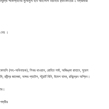
িদ্বন্দ্বী পাকিস্তানের মুখোমুখি হবে আইসিসি ওয়ানডে র‍্যাংকিংয়ের ২ নম্বরধারী
Company
s21
About
Contact us
 নেয় ।
Subscription Plans
My account
 কোহলি (সহ-অধিনায়ক), শিখর ধাওয়ান, রোহিত শর্মা, অজিঙ্কা রাহানে, সুরেশ
, রবীন্দ্র জাদেজা, অক্ষর প্যাটেল, স্টুয়ার্ট বিনি, উমেশ যাদব, রবিচন্দ্রন অশ্বিন।
মার।
 গম্ভীর