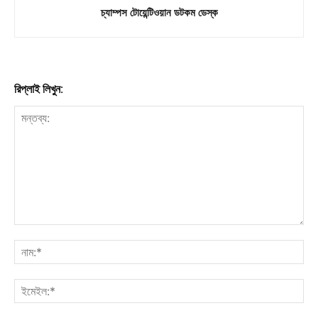
চ্যাম্পস টোয়েন্টিওয়ান ডটকম ডেস্ক
রিপ্লাই লিখুন: