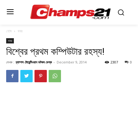
হোম
খবর
খবর
বিশ্বের প্রথম কম্পিউটার রহস্য!
লেখক :
চ্যাম্পস টোয়েন্টিওয়ান ডটকম ডেস্ক
-
December 9, 2014
2307
0