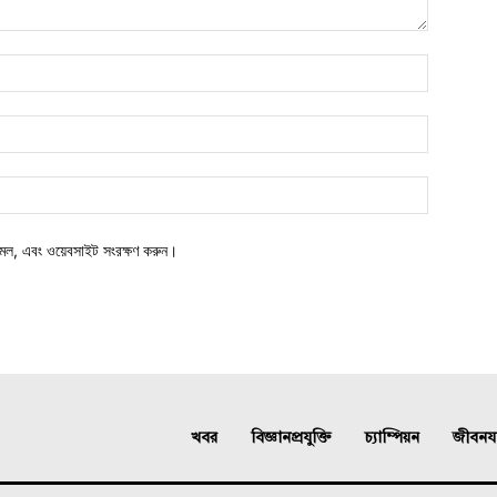
মেল, এবং ওয়েবসাইট সংরক্ষণ করুন।
খবর
বিজ্ঞানপ্রযুক্তি
চ্যাম্পিয়ন
জীবনযাত