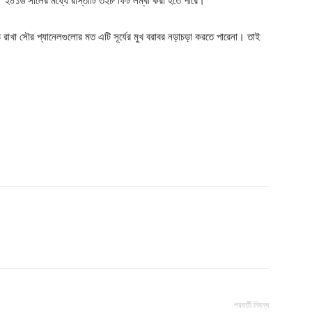
Company
। ২০১৬ সালের মধ্যে রাস্তাটি ৩২৮ ফিট লম্বা করা হতে পারে।
s21
ঠে রাখা সৌর প্যানেলগুলোর মত এটি সূর্যের মুখ বরাবর নড়াচড়া করতে পারেনা। তাই
About
Contact us
Subscription Plans
My account
পরবর্তী নিবন্ধ