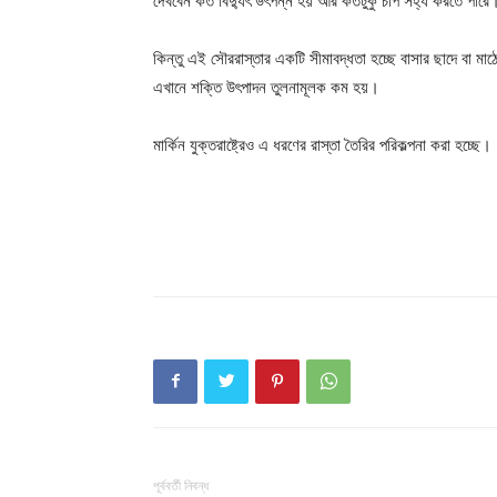
দেখবেন কত বিদ্যুৎ উৎপন্ন হয় আর কতটুকু চাপ সহ্য করতে পারে
Champ
কিন্তু এই সৌররাস্তার একটি সীমাবদ্ধতা হচ্ছে বাসার ছাদে বা মা
এখানে শক্তি উৎপাদন তুলনামূলক কম হয়।
মার্কিন যুক্তরাষ্ট্রেও এ ধরণের রাস্তা তৈরির পরিকল্পনা করা হচ্ছে।
পূর্ববর্তী নিবন্ধ