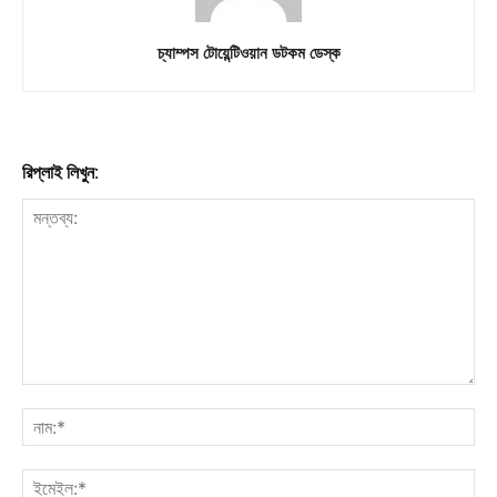
চ্যাম্পস টোয়েন্টিওয়ান ডটকম ডেস্ক
রিপ্লাই লিখুন: