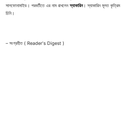
সালফোনামাইড। পরবর্তীতে এর নাম রাখলেন
স্যাকারিন
। স্যাকারিন
মূলত কৃত্রিম
চিনি।
Champs21
– সংগ্রহীত ( Reader's Digest )
Company
About
Contact us
Subscription Plans
My account