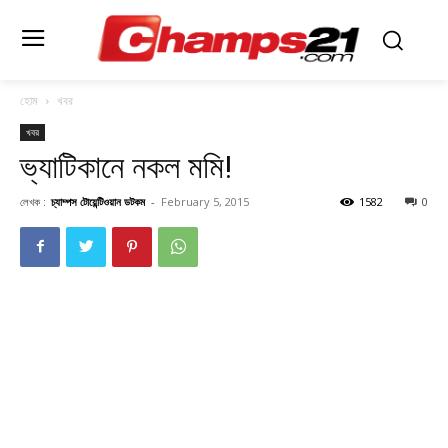
হোম
খবর
খবর
ভ্যাটিকানে নকল মমি!
লেখক :
চ্যাম্পস টোয়েন্টিওয়ান ডটকম
-
February 5, 2015
1582
0