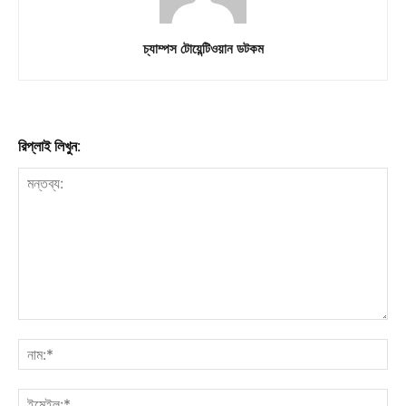
চ্যাম্পস টোয়েন্টিওয়ান ডটকম
রিপ্লাই লিখুন: