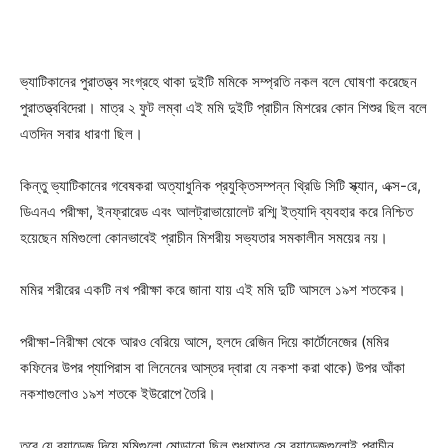
ভ্যাটিকানের পুরাতত্ত্ব সংগ্রহে থাকা দুইটি মমিকে সম্প্রতি নকল বলে ঘোষণা করেছেন
পুরাতত্ত্ববিদেরা। মাত্র ২ ফুট লম্বা এই মমি দুইটি প্রাচীন মিশরের কোন শিশুর ছিল বলে
এতদিন সবার ধারণা ছিল।
কিন্তু ভ্যাটিকানের গবেষকরা অত্যাধুনিক প্রযুক্তিসম্পন্ন থ্রিডি সিটি স্ক্যান, এক্স-রে,
ডিএনএ পরীক্ষা, ইনফ্রারেড এবং আলট্রাভায়োলেট রশ্মি ইত্যাদি ব্যবহার করে নিশ্চিত
হয়েছেন মমিগুলো কোনভাবেই প্রাচীন মিশরীয় সভ্যতার সমকালীন সময়ের নয়।
মমির শরীরের একটি নখ পরীক্ষা করে জানা যায় এই মমি দুটি আসলে ১৯শ শতকের।
পরীক্ষা-নিরীক্ষা থেকে আরও বেরিয়ে আসে, হলদে রেজিন দিয়ে কার্টোনেজের (মমির
কফিনের উপর প্যাপিরাস বা লিনেনের আস্তর দ্বারা যে নকশা করা থাকে) উপর আঁকা
নকশাগুলোও ১৯শ শতকে ইউরোপে তৈরি।
তবে যে ব্যান্ডেজ দিয়ে মমিগুলো মোড়ানো ছিল শুধুমাত্র সে ব্যান্ডেজগুলোই প্রাচীন