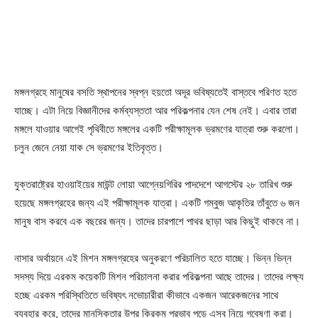
মঙ্গলগ্রহে মানুষের বসতি স্থাপনের স্বপ্ন হয়তো অদূর ভবিষ্যতেই বাস্তবে পরিণত হতে
যাচ্ছে। এটা নিয়ে বিজ্ঞানীদের কর্মব্যস্ততা আর পরিকল্পনার যেন শেষ নেই। এবার তারা
মঙ্গলে যাওয়ার আগেই পৃথিবীতে মঙ্গলের একটি পরীক্ষামূলক ভ্রমণের যাত্রা শুরু করলো।
চলুন জেনে নেয়া যাক সে ভ্রমণের ইতিবৃত্ত।
যুক্তরাষ্ট্রের হাওয়াইয়ের মাউন্ট লোয়া আগ্নেয়গিরির পাদদেশে আগস্টের ২৮ তারিখ শুরু
হয়েছে মঙ্গলগ্রহের জন্য এই পরীক্ষামূলক যাত্রা। একটি গম্বুজ আকৃতির তাঁবুতে ৬ জন
মানুষ বাস করবে এক বছরের জন্য। তাদের চারপাশে পাথর ছাড়া আর কিছুই থাকবে না।
নাসার অর্থায়নে এই মিশন মঙ্গলগ্রহের অনুকরণে পরিচালিত হতে যাচ্ছে। ভিন্ন ভিন্ন
সদস্য দিয়ে এরকম কয়েকটি মিশন পরিচালনা করার পরিকল্পনা আছে তাদের। তাদের লক্ষ্য
হচ্ছে এরকম পরিস্থিতিতে ভবিষ্যৎ নভোচারীরা কীভাবে একজন আরেকজনের সাথে
ব্যবহার করে, তাদের মানসিকতার উপর কিরকম প্রভাব পড়ে এসব নিয়ে গবেষণা করা।