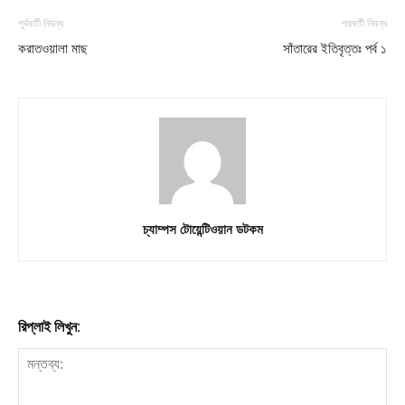
পূর্ববর্তী নিবন্ধ
পরবর্তী নিবন্ধ
করাতওয়ালা মাছ
সাঁতারের ইতিবৃত্তঃ পর্ব ১
চ্যাম্পস টোয়েন্টিওয়ান ডটকম
রিপ্লাই লিখুন: