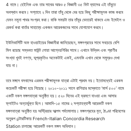
4 নামে। হেইনিক এবং তার সাথের আরও ৫ বিজ্ঞানী ৩৫ ফিট ব্যাসের এই তাঁবুতে
অবস্থান করবে। সপ্তাহে ২ দিন তারা তাঁবু থেকে বের হয়ে কিছু পরীক্ষামূলক কাজ করবে
যেমন নমুনা পাথর সংগ্রহ করা। বাকি সময়টা তার তাঁবুর ভেতরেই থাকবে এবং ইমেইল ও
রেকর্ড করা বার্তার সাহায্যে একজন আরেকজনের সাথে যোগাযোগ করবে।
ইউনিভার্সিটি অফ হাওয়াইয়ের বিজ্ঞানীরা জানিয়েছেন, মঙ্গলগ্রহের সাথে সবচেয়ে বেশি
মিল রয়েছে সম্ভবত মাউন্ট লোয়া আগ্নেয়গিরির সাথে। এখানে উদ্ভিদ এবং প্রাণীর
সংখ্যা খুবই নগণ্য, ভূপ্রকৃতিও অনেকটাই একই, এমনকি এখান থেকে সমুদ্রও দেখা
যায় না।
তবে মঙ্গলে বসবাসের এরকম পরীক্ষামূলক যাত্রা এটাই প্রথম নয়। ইতোমধ্যেই এরকম
কয়েকটি পরীক্ষা হয়ে গিয়েছে। ২০১০-২০১১ সালে রাশিয়ার মস্কোতে ‘মার্স ৫০০’ নামে
একটি নকল মঙ্গলযাত্রা অনুষ্ঠিত হয়। ৫২০ দিনের এই ভ্রমণে যাওয়া এবং আসার
ফ্লাইটও অন্তর্ভুক্ত ছিল। আমাদি-১৫ নামের ২ সপ্তাহব্যাপী আরেকটি নকল
মঙ্গলযাত্রা অনুষ্ঠিত হয় অস্ট্রিয়ার আল্পস পর্বতমালায়। মঙ্গলগ্রহের মৃত, ঠাণ্ডা পরিবেশের
অনুরূপ এন্টারটিকায় French-Italian Concordia Research
Station চালাচ্ছে আরেকটি নকল মঙ্গল অভিযান।
Champs21