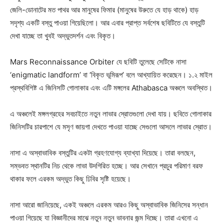
জেলি-ডোনাটের মত পাথর আর মানুষের ফিমার (মানুষের উরুতে যে হাড় থাকে) হাড়
সদৃশ্য একটি বস্তু পাওয়া গিয়েছিলো। আর এবার প্রাপ্ত সর্বশেষ ছবিটিতে যে বস্তুটি
দেখা যাচ্ছে তা খুবই অদ্ভুতদর্শন এবং বিকৃত।
Mars Reconnaissance Orbiter যে ছবিটি তুলেছে সেটিকে নাসা
‘enigmatic landform’ বা ‘বিকৃত ভূমিরূপ’ বলে আখ্যায়িত করেছেন। ১.২ মাইল
প্রস্থবিশিষ্ট এ জিনিসটি গোলাকার এবং এটি মঙ্গলের Athabasca অঞ্চলে অবস্থিত।
এ অঞ্চলেই মঙ্গলগ্রহের সবচাইতে নতুন লাভার স্রোতগুলো দেখা যায়। ছবিতে গোলাকার
জিনিসটির চারপাশে যে মসৃণ জায়গা দেখতে পাওয়া যাচ্ছে সেগুলো আসলে লাভার স্রোত।
নাসা এ অস্বাভাবিক বস্তুটির একটা গ্রহণযোগ্য ব্যাখ্যা দিয়েছে। তারা বলছেন,
সম্ভবত স্থানটির নিচ থেকে লাভা উদগিরিত হচ্ছে। আর সেখানে প্রচুর পরিমাণ বরফ
থাকার ফলে এরকম অদ্ভুত কিছু ঢিবির সৃষ্টি হয়েছে।
নাসা আরো জানিয়েছে, একই অঞ্চলে এরকম আরও কিছু অস্বাভাবিক জিনিসের সন্ধান
পাওয়া গিয়েছে যা বিজ্ঞানীদের মাঝে নতুন নতুন ভাবনার জন্ম দিচ্ছে। তারা এখনো এ