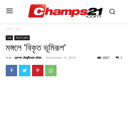
হোম
খবর
খবর
রিসোর্স সেন্টার
মঙ্গলে ‘বিকৃত ভূমিরূপ’
লেখক :
চ্যাম্পস টোয়েন্টিওয়ান ডটকম
-
December 11, 2014
2087
0