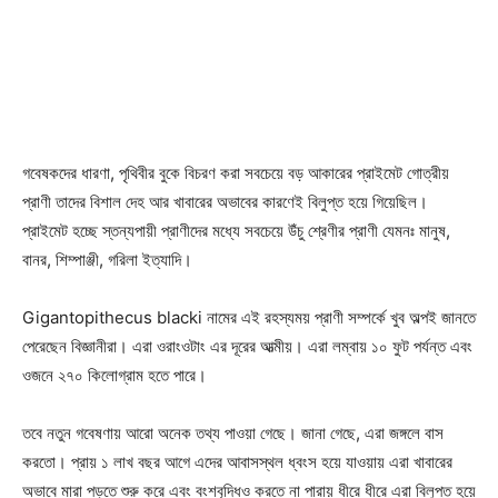
গবেষকদের ধারণা, পৃথিবীর বুকে বিচরণ করা সবচেয়ে বড় আকারের প্রাইমেট গোত্রীয়
প্রাণী তাদের বিশাল দেহ আর খাবারের অভাবের কারণেই বিলুপ্ত হয়ে গিয়েছিল।
প্রাইমেট হচ্ছে স্তন্যপায়ী প্রাণীদের মধ্যে সবচেয়ে উঁচু শ্রেণীর প্রাণী যেমনঃ মানুষ,
বানর, শিম্পাঞ্জী, গরিলা ইত্যাদি।
Gigantopithecus blacki নামের এই রহস্যময় প্রাণী সম্পর্কে খুব অল্পই জানতে
পেরেছেন বিজ্ঞানীরা। এরা ওরাংওটাং এর দূরের আত্মীয়। এরা লম্বায় ১০ ফুট পর্যন্ত এবং
ওজনে ২৭০ কিলোগ্রাম হতে পারে।
তবে নতুন গবেষণায় আরো অনেক তথ্য পাওয়া গেছে। জানা গেছে, এরা জঙ্গলে বাস
করতো। প্রায় ১ লাখ বছর আগে এদের আবাসস্থল ধ্বংস হয়ে যাওয়ায় এরা খাবারের
অভাবে মারা পড়তে শুরু করে এবং বংশবৃদ্ধিও করতে না পারায় ধীরে ধীরে এরা বিলুপ্ত হয়ে