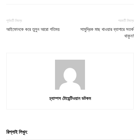
Subscription Plans
My account
পূর্ববর্তী নিবন্ধ
পরবর্তী নিবন্ধ
আইফোনকে করে তুলুন আরো গতিময়
সামুদ্রিক মাছ খাওয়ার ব্যাপারে সতর্ক
থাকুন!
Download PhotoCard
চ্যাম্পস টোয়েন্টিওয়ান ডটকম
রিপ্লাই লিখুন: