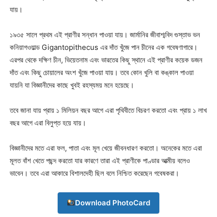
যায়।
১৯৩৫ সালে প্রথম এই প্রাণীর সন্ধান পাওয়া যায়। জার্মানির জীবাশ্মবিদ গুস্তাভ ভন
কনিয়াগওয়াল্ড Gigantopithecus এর দাঁত খুঁজে পান চীনের এক গবেষণাগারে।
এরপর থেকে দক্ষিণ চীন, ভিয়েতনাম এবং ভারতের কিছু স্থানে এই প্রাণীর কয়েক ডজন
দাঁত এবং কিছু চোয়ালের অংশ খুঁজে পাওয়া যায়। তবে কোন খুলি বা কঙ্কাল পাওয়া
যায়নি যা বিজ্ঞানীদের কাছে খুবই রহস্যময় মনে হয়েছে।
তবে জানা যায় প্রায় ১ মিলিয়ন বছর আগে এরা পৃথিবীতে বিচরণ করতো এবং প্রায় ১ লাখ
বছর আগে এরা বিলুপ্ত হয়ে যায়।
বিজ্ঞানীদের মতে এরা ফল, পাতা এবং মূল খেয়ে জীবনধারণ করতো। অনেকের মতে এরা
মূলত বাঁশ খেতে পছন্দ করতো যার কারণে তারা এই প্রাণীকে পাণ্ডার আত্মীয় বলেও
ভাবেন। তবে এরা আকারে বিশালদেহী ছিল বলে নিশ্চিত করেছেন গবেষকরা।
Download PhotoCard