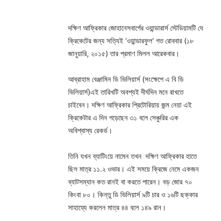
দক্ষিণ আফ্রিকার জোহানেসবার্গের ওয়ান্ডারার্স স্টেডিয়ামটি যে
ক্রিকেটের জন্য সত্যিই ‘ওয়ান্ডারফুল’ গত রোববার (১৮
জানুয়ারি, ২০১৫) তার প্রমাণ মিলল আরেকবার।
আব্রাহাম বেঞ্জামিন ডি ভিলিয়ার্স (সংক্ষেপে এ বি ডি
ভিলিয়ার্স)এই তারিখটি অবশ্যই দীর্ঘদিন মনে রাখতে
চাইবেন। দক্ষিণ আফ্রিকার প্রিটোরিয়ায় জন্ম নেয়া এই
ক্রিকেটার এ দিন গড়েছেন ৩১ বলে সেঞ্চুরির এক
অবিশ্বাস্য রেকর্ড।
তিনি যখন ব্যাটিংয়ে নামেন তখন দক্ষিণ আফ্রিকার হাতে
ছিল মাত্র ১১.২ ওভার। এই সময়ে ক্রিজে নেমে একজন
ব্যাটসম্যান কত রানই বা করতে পারেন। বড় জোর ৭০
কিংবা ৮০। কিন্তু ডি ভিলিয়ার্স ৯টি চার ও ১৬টি ছক্কার
সাহায্যে করলেন মাত্র ৪৪ বলে ১৪৯ রান।