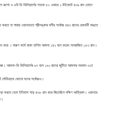
 রিলে রুশো ও এবি ডি ভিলিয়ার্সের শতকে ৫০ ওভারে ২ উইকেটে ৪৩৯ রান তোলে
 করতে না পারায় ওয়ানডেতে শ্রীলঙ্কার দলীয় সর্বোচ্চ ৪৪৩ রানের রেকর্ডটি ভাঙতে
রান করে । দারুণ ফর্মে থাকা হাশিম আমলা ১৪২ বলে করেন অপরাজিত ১৫৩ রান।
Company
s21
 শুরু। আমলা-ডি ভিলিয়ার্সের ৬৭ বলে ১৯২ রানের জুটিতে আমলার অবদান ৩৩!
About
Contact us
র্স স্টেডিয়ামে কোনো দলের সর্বোচ্চও।
Subscription Plans
My account
ন তাড়া করতে নেমে ইতিহাস গড়ে ৪৩৮ রান করে জিতেছিল দক্ষিণ আফ্রিকা। ওয়ানডে
টা।