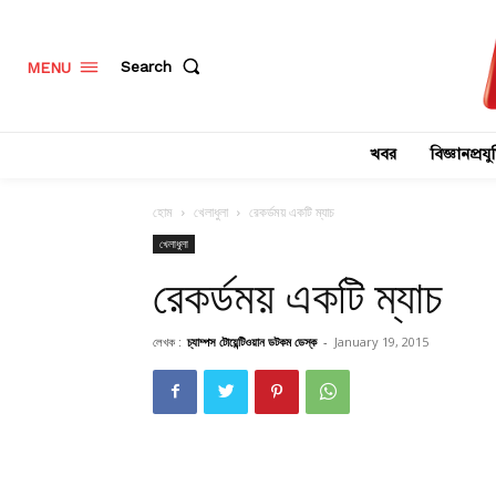
Search
MENU
খবর
বিজ্ঞানপ্রযুক
হোম
খেলাধুলা
রেকর্ডময় একটি ম্যাচ
খেলাধুলা
রেকর্ডময় একটি ম্যাচ
লেখক :
চ্যাম্পস টোয়েন্টিওয়ান ডটকম ডেস্ক
-
January 19, 2015