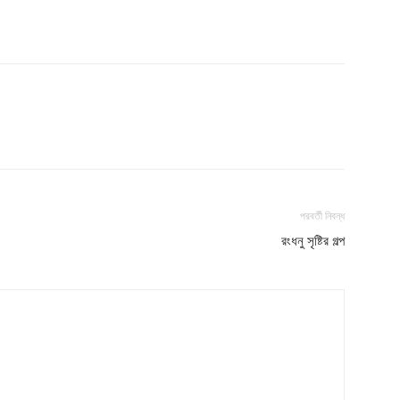
পরবর্তী নিবন্ধ
রংধনু সৃষ্টির গল্প