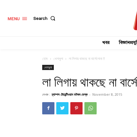
Search
MENU
খবর
বিজ্ঞানপ্রযুক
হোম
খেলাধুলা
লা লিগায় থাকছে না বার্সেলোনা !!
খেলাধুলা
লা লিগায় থাকছে না বার্স
লেখক :
চ্যাম্পস টোয়েন্টিওয়ান ডটকম ডেস্ক
-
November 8, 2015