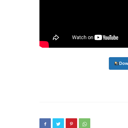
Champ
Dow