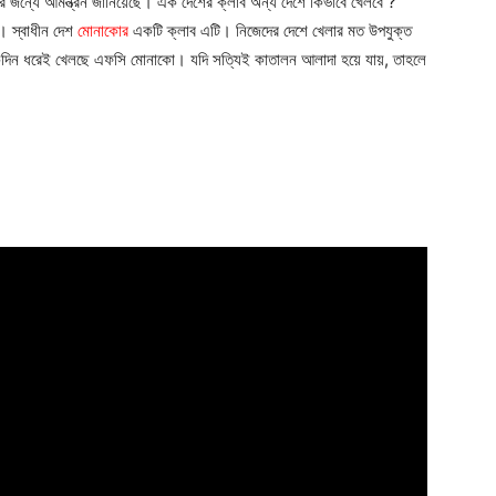
 খেলার জন্যে আমন্ত্রন জানিয়েছে। এক দেশের ক্লাব অন্য দেশে কিভাবে খেলবে ?
য়। স্বাধীন দেশ
মোনাকোর
একটি ক্লাব এটি। নিজেদের দেশে খেলার মত উপযুক্ত
অনেকদিন ধরেই খেলছে এফসি মোনাকো। যদি সত্যিই কাতালন আলাদা হয়ে যায়, তাহলে