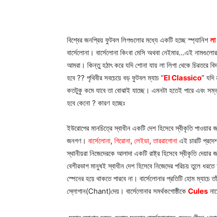
বিশ্বের জনপ্রিয় ফুটবল লিগগুলোর মধ্যে একটি হচ্ছে স্প্যানিশ
লা
বার্সেলোনা।
বার্সেলোনা কিংবা মেসি অথবা নেইমার…এই নামগুলোর
আমরা। কিন্তু হঠাৎ করে যদি শোনা যায় লা লিগা থেকে চিরতরে বিদ
হবে ?? পৃথিবীর সবচেয়ে বড় ফুটবল ম্যাচ “
El Classico
” যদি
কতটুকু কমে যাবে তা বোঝাই যাচ্ছে। এমনটা হতেই পারে এবং সম্ভা
হবে কেনো ? কারণ হচ্ছেঃ
ইউরোপের মানচিত্রে স্বাধীন একটি দেশ হিসেবে স্বীকৃতি পাওয়ার 
জনগণ।
বার্সেলোনা
,
গিরোনা
,
লেইডা
,
তাররাগোনা
এই চারটি প্রদেশ
স্থানীয়রা নিজেদেরকে আলাদা একটি রাষ্ট্র হিসেবে স্বীকৃতি দে
বেশীরভাগ মানুষই স্বাধীন দেশ হিসেবে নিজেদের পরিচয় তুলে ধরত
স্পেনের হয়ে থাকতে পারবে না। বার্সেলোনার প্রতিটি হোম ম্যাচে তা
স্লোগান(Chant)দেয়।
বার্সেলোনার সমর্থকগোষ্ঠীকে
Cules
নাম