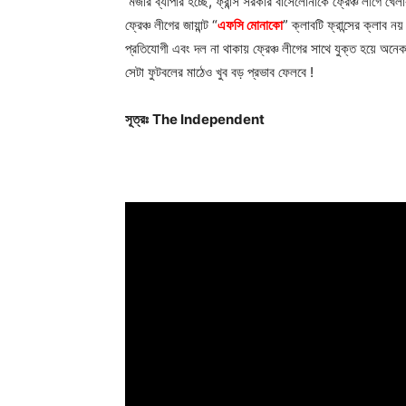
মজার ব্যাপার হচ্ছে, ফ্রান্স সরকার বার্সেলোনাকে ফ্রেঞ্চ লীগে
ফ্রেঞ্চ লীগের জায়ান্ট “
এফসি মোনাকো
” ক্লাবটি ফ্রান্সের ক্লাব ন
প্রতিযোগী এবং দল না থাকায় ফ্রেঞ্চ লীগের সাথে যুক্ত হয়ে 
সেটা ফুটবলের মাঠেও খুব বড় প্রভাব ফেলবে !
সূত্রঃ
The Independent