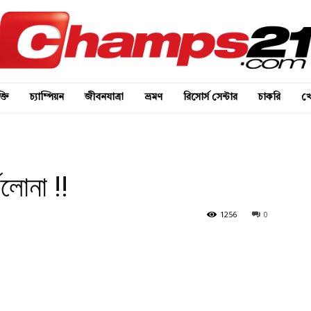
্তি
চ্যাম্পিয়ন
জীবনযাত্রা
ভ্রমণ
রিসোর্স সেন্টার
চাকরি
খে
েলোনা !!
1256
0