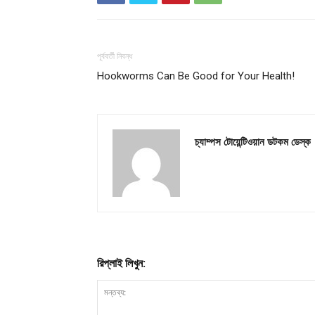
পূর্ববর্তী নিবন্ধ
Hookworms Can Be Good for Your Health!
চ্যাম্পস টোয়েন্টিওয়ান ডটকম ডেস্ক
রিপ্লাই লিখুন: