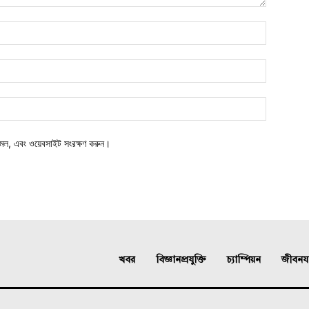
মেল, এবং ওয়েবসাইট সংরক্ষণ করুন।
খবর
বিজ্ঞানপ্রযুক্তি
চ্যাম্পিয়ন
জীবনযাত