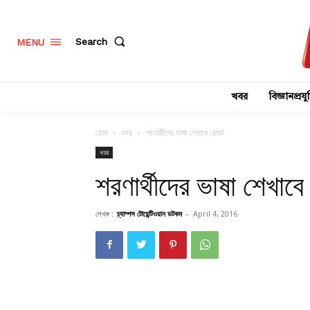
Search
MENU
খবর
বিজ্ঞানপ্রযুক
হোম
খবর
শরণার্থীদের ভাষা শেখাবে রোবট
খবর
শরণার্থীদের ভাষা শেখাব
লেখক :
চ্যাম্পস টোয়েন্টিওয়ান ডটকম
-
April 4, 2016