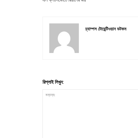
চ্যাম্পস টোয়েন্টিওয়ান ডটকম
রিপ্লাই লিখুন: