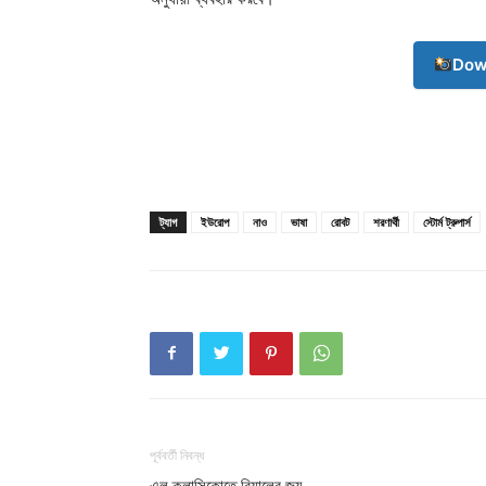
Dow
ট্যাগ
ইউরোপ
নাও
ভাষা
রোবট
শরণার্থী
স্টোর্ম ট্রুপার্স
Champ
পূর্ববর্তী নিবন্ধ
এল ক্লাসিকোতে রিয়ালের জয়