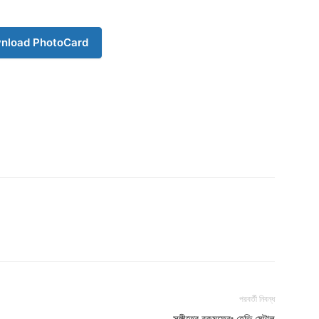
nload PhotoCard
Company
s21
About
Contact us
Subscription Plans
My account
পরবর্তী নিবন্ধ
সঙ্গীতের রকমফেরঃ হেভি মেটাল