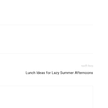
Company
s21
About
Contact us
Subscription Plans
My account
পরবর্তী নিবন্ধ
Lunch Ideas for Lazy Summer Afternoons