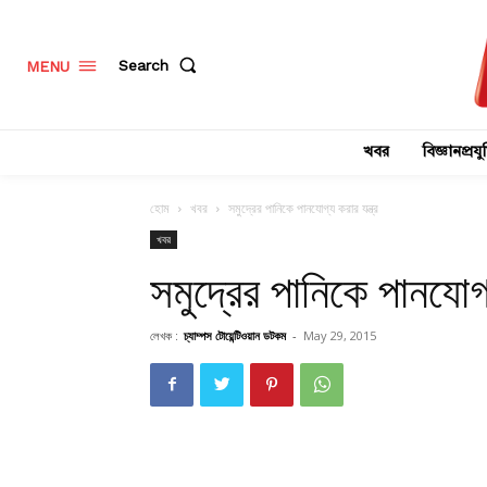
Search
MENU
খবর
বিজ্ঞানপ্রযুক
হোম
খবর
সমুদ্রের পানিকে পানযোগ্য করার যন্ত্র
খবর
সমুদ্রের পানিকে পানযোগ্
লেখক :
চ্যাম্পস টোয়েন্টিওয়ান ডটকম
-
May 29, 2015