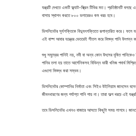
যন্ত্রটি দেখতে একটি ফ্ল্যাট-স্ক্রিন টিভির মত। প্রতিষ্ঠানটি বলছ
বাসায় স্থাপন করতে ৮০০ ডলারেরও কম খরচ হবে।
ডিসলিনেটর সূর্যশক্তিকে বিদ্যুৎশক্তিতে রূপান্তরিত করে। ফলে 
এই বাষ্প আবার যন্ত্রের ভেতরেই শীতল করে বিশুদ্ধ পানি উৎপন্ন
শুধু সমুদ্রের পানিই নয়, নদী বা অন্য কোন উৎসের দূষিত পানিকে
পানির তলা হয় তাতে আর্সেনিকসহ বিভিন্ন ভারী খনিজ পদার্থ মিশ্র
এগুলো বিশুদ্ধ করা সম্ভব।
ডিসলিনেটর কোম্পানির নির্মাতা এবং সিইও উইলিয়াম জানসেন বলেন,
জীবনধারণের জন্য পর্যাপ্ত পানি পায় না। তারা অল্প খরচে এই যন্ত্র
তবে ডিসলিনেটর এখনও বাজারে আসতে কিছুটা সময় লাগবে। জানসে