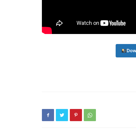
Champ
Dow