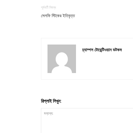
পূর্ববর্তী নিবন্ধ
সেলফি স্টিকের ইতিবৃত্ত
চ্যাম্পস টোয়েন্টিওয়ান ডটকম
রিপ্লাই লিখুন: