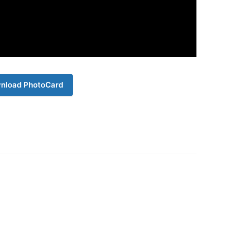
Company
s21
About
Contact us
nload PhotoCard
Subscription Plans
My account
Download PhotoCard