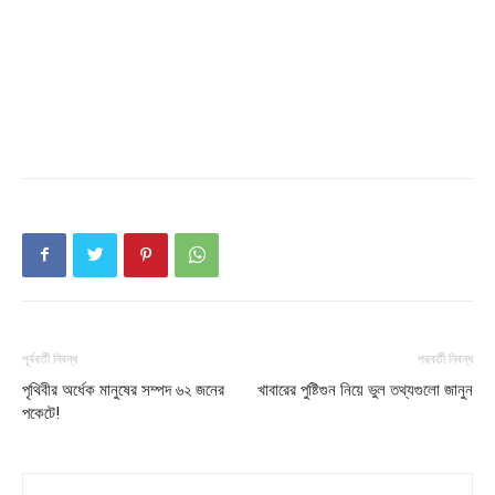
Company
About
Contact us
Subscription Plans
My account
Download PhotoCard
পূর্ববর্তী নিবন্ধ
পরবর্তী নিবন্ধ
পৃথিবীর অর্ধেক মানুষের সম্পদ ৬২ জনের
খাবারের পুষ্টিগুন নিয়ে ভুল তথ্যগুলাে জানুন
পকেটে!