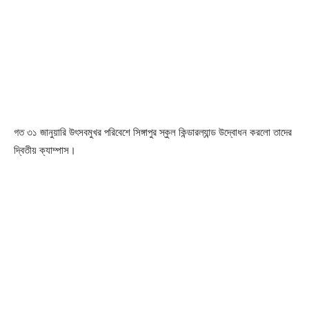
গত ৩১ জানুয়ারি উৎসবমুখর পরিবেশে সিঙ্গাপুর স্কুল কিন্ডারল্যান্ড উদ্বোধন করলো তাদের
দ্বিতীয় ক্যাম্পাস।