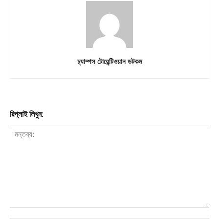
চ্যাম্পস টোয়েন্টিওয়ান ডটকম
রিপ্লাই লিখুন: