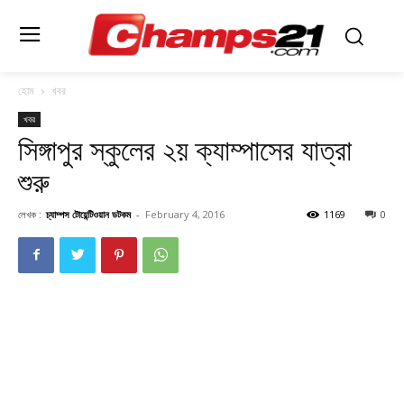
হোম
খবর
খবর
সিঙ্গাপুর স্কুলের ২য় ক্যাম্পাসের যাত্রা
শুরু
লেখক :
চ্যাম্পস টোয়েন্টিওয়ান ডটকম
-
February 4, 2016
1169
0