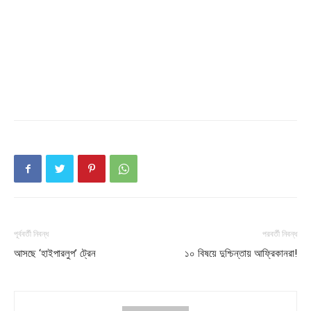
Company
About
Contact us
Subscription Plans
My account
Download PhotoCard
পূর্ববর্তী নিবন্ধ
পরবর্তী নিবন্ধ
আসছে ‘হাইপারলুপ’ ট্রেন
১০ বিষয়ে দুশ্চিন্তায় আফ্রিকানরা!