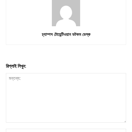
চ্যাম্পস টোয়েন্টিওয়ান ডটকম ডেস্ক
রিপ্লাই লিখুন: