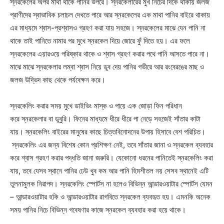
স্নরকেলের অপর মাথা থাকে পানির উপরে। স্নরকেলারের মুখ নিচের দিকে থাকায় জলজ
প্রাণীদের স্বাভাবিক চলাচল দেখতে পারে আর স্নরকেলের এক মাথা পানির বাইরে থাকায়
এর মাধ্যমে শ্বাস-প্রশ্বাসও গ্রহণ করা যায় সহজে। স্নরকেলের মাঝে যেন পানি না
থাকে তাই পানিতে নামার পর মুখে স্নরকেল দিয়ে জোরে ফুঁ দিতে হয়। এর ফলে
স্নরকেলের এয়ারওয়ে পরিষ্কার থাকে ও শ্বাস গ্রহণ করার পথে পানি আসতে পারে না।
মাঝে মাঝে স্নরকেলার লম্বা শ্বাস নিয়ে ডুব দেয় পানির গভীরে আর রংবেরঙের মাছ ও
জলজ উদ্ভিদ কাছ থেকে পর্যবেক্ষন করে।
স্নরকেলিং করার সময় মুখে ডাইভিং মাস্ক ও পায়ে এক জোড়া ফিন পরিধান
করে স্নরকেলার বা ডুবুরি। ফিনের মাধ্যমে ধীরে ধীরে পা নেড়ে সহজেই সাঁতার কাটা
যায়। স্নরকেলিং বাইরের মানুষের কাছে চিত্তবিনোদনের উপায় হিসাবে বেশ পরিচিত।
স্নরকেলিং এর জন্য বিশেষ কোন প্রশিক্ষণ নেই, তবে সাঁতার জানা ও স্নরকেল ব্যবহার
করে শ্বাস গ্রহণ করার পদ্ধতি জানা জরুরি। যেকোনো ধরনের পানিতেই স্নরকেলিং করা
যায়, তবে যেসব স্থানে পানির ঢেউ খুব কম আর পানি হিমশীতল নয় সেসব স্থানেই এটি
তুলনামুলক নিরাপদ। স্নরকেলিং স্পোর্টস না হলেও বিভিন্ন আন্ডারওয়াটার স্পোর্টস যেমন
– আন্ডারওয়াটার হকি ও আন্ডারওয়াটার রাগবিতে স্নরকেল ব্যবহৃত হয়। এমনকি অনেক
সময় পানির নিচে বিভিন্ন গবেষণার কাজে স্নরকেল ব্যবহার করা হয়ে থাকে।