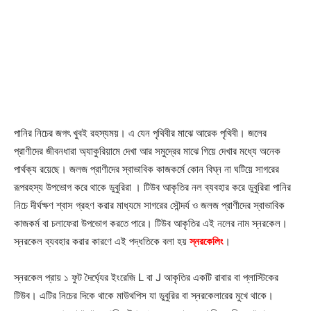
পানির নিচের জগৎ খুবই রহস্যময়। এ যেন পৃথিবীর মাঝে আরেক পৃথিবী। জলের
প্রাণীদের জীবনধারা অ্যাকুরিয়ামে দেখা আর সমুদ্রের মাঝে গিয়ে দেখার মধ্যে অনেক
পার্থক্য রয়েছে। জলজ প্রাণীদের স্বাভাবিক কাজকর্মে কোন বিঘ্ন না ঘটিয়ে সাগরের
রূপরহস্য উপভোগ করে থাকে ডুবুরিরা । টিউব আকৃতির নল ব্যবহার করে ডুবুরিরা পানির
নিচে দীর্ঘক্ষণ শ্বাস গ্রহণ করার মাধ্যমে সাগরের সৌন্দর্য ও জলজ প্রাণীদের স্বাভাবিক
কাজকর্ম বা চলাফেরা উপভোগ করতে পারে। টিউব আকৃতির এই নলের নাম স্নরকেল।
স্নরকেল ব্যবহার করার কারণে এই পদ্ধতিকে বলা হয়
স্নরকেলিং
।
স্নরকেল প্রায় ১ ফুট দৈর্ঘ্যের ইংরেজি L বা J আকৃতির একটি রাবার বা প্লাস্টিকের
টিউব। এটির নিচের দিকে থাকে মাউথপিস যা ডুবুরির বা স্নরকেলারের মুখে থাকে।