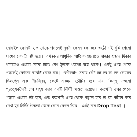
মোবাইল ফোনটা হাত থেকে পড়লেই বুকটা কেমন ধক করে ওঠে! এই বুঝি গেলো
সাধের ফোনটা নষ্ট হয়ে। এখনকার আধুনিক স্মার্টফোনগুলোতে হাজার হাজার ফিচার
থাকলেও এগুলো মাঝে মাঝে বেশ ঠুনকো ধরণের হয়ে থাকে। একটু ওপর থেকে
পড়লেই ফোনের বারোটা বেজে যায়। বেশীরভাগ সময়ে যেটা নষ্ট হয় তা হল ফোনের
ডিসপ্লে এবং টাচস্ক্রিন, ফেটে একদম চৌচির হয়ে যায়! কিন্তু এগুলো
প্রত্যেকটারই চাপ সহ্য করার একটি নির্দিষ্ট ক্ষমতা রয়েছে। কতখানি ওপর থেকে
পড়লে এগুলো নষ্ট হবে, এবং কতখানি ওপর থেকে পড়লে হবে না তা পরীক্ষা করে
দেখা হয় নির্দিষ্ট উচ্চতা থেকে ফোন ফেলে দিয়ে। এরই নাম
Drop Test
।