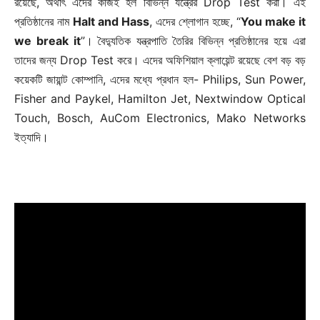
রয়েছে, অর্থাৎ এদের কাজই হল বিভিন্ন যন্ত্রের Drop Test করা। এই
Champs21
প্রতিষ্ঠানের নাম
Halt and Hass
, এদের শ্লোগান হচ্ছে, “
You make it
we break it
”। বৈদ্যুতিক যন্ত্রপাতি তৈরির বিভিন্ন প্রতিষ্ঠানের হয়ে এরা
তাদের জন্য Drop Test করে। এদের অফিশিয়াল ক্লায়েন্ট রয়েছে বেশ বড় বড়
কয়েকটি জায়ান্ট কোম্পানি, এদের মধ্যে প্রধান হল- Philips, Sun Power,
Fisher and Paykel, Hamilton Jet, Nextwindow Optical
Touch, Bosch, AuCom Electronics, Mako Networks
Company
ইত্যাদি।
About
Contact us
Subscription Plans
My account
Download PhotoCard