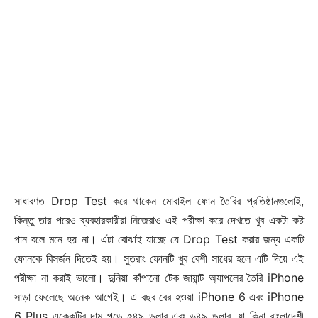
সাধারণত Drop Test করে থাকেন মোবাইল ফোন তৈরির প্রতিষ্ঠানগুলোই,
কিন্তু তার পরেও ব্যবহারকারীরা নিজেরাও এই পরীক্ষা করে দেখতে খুব একটা কষ্ট
পান বলে মনে হয় না। এটা বোঝাই যাচ্ছে যে Drop Test করার জন্য একটি
ফোনকে বিসর্জন দিতেই হয়। সুতরাং ফোনটি খুব বেশী সাধের হলে এটি দিয়ে এই
পরীক্ষা না করাই ভালো। দুনিয়া কাঁপানো টেক জায়ান্ট অ্যাপলের তৈরি iPhone
সাড়া ফেলেছে অনেক আগেই। এ বছর বের হওয়া iPhone 6 এবং iPhone
6 Plus একেকটির দাম পড়ে ৫৪৯ ডলার এবং ৬৪৯ ডলার, যা কিনা বাংলাদেশী