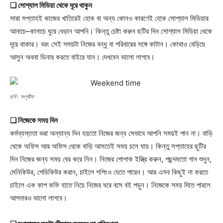
❑ সোশ্যাল মিডিয়া থেকে দূরে থাকুন
সারা সপ্তাহই কাজের খাতিরেই হোক বা অন্য কোনও কারণেই হোক সোশ্যাল মিডিয়ার
আনাচে–কানাচে ঘুরে বেড়ান আপনি। কিন্তু চেষ্টা করুন ছটির দিন সোশ্যাল মিডিয়া থেকে
দূরে থাকার। বরং সেই সময়টা নিজের বন্ধু বা পরিবারের সঙ্গে কাটান। কোথাও বেড়িয়ে
আসুন অথবা ডিনার করতে বাইরে যান। দেখবেন ভালো লাগবে।
ছবি : সংগৃহীত
❑ নিজেকে সময় দিন
কর্মব্যস্ততা ভরা অন্যান্য দিন হয়তো নিজের জন্য সেভাবে আপনি সময়ই পান না। বাড়ি
থেকে অফিস আর অফিস থেকে বাড়ি আসতেই সময় চলে যায়। কিন্তু সপ্তাহের ছুটির
দিন নিজের জন্য সময় বের করে নিন। নিজের পোশাক ইস্ত্রি করুন, পছন্দমতো গান শুনুন,
মেনিকিউর, পেডিকিউর করান, চাইলে শপিংও যেতে পারেন। আর এসব কিছুই না করতে
চাইলে এক কাপ কফি হাতে নিয়ে নিজের ঘরে বসে বই পড়ুন। নিজেকে সময় দিতে পারলে
আপনারও ভালো লাগবে।