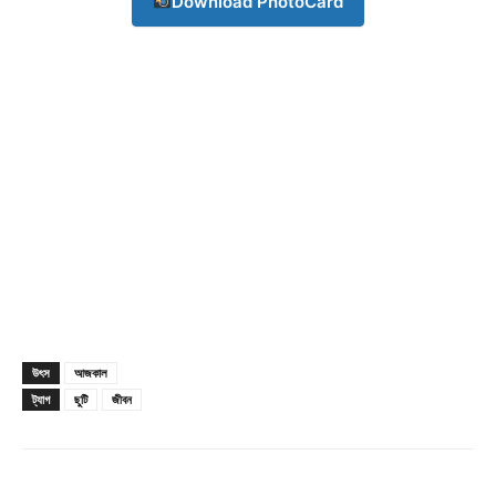
Download PhotoCard
Contact us
Subscription Plans
My account
Download PhotoCard
উৎস
আজকাল
ট্যাগ
ছুটি
জীবন