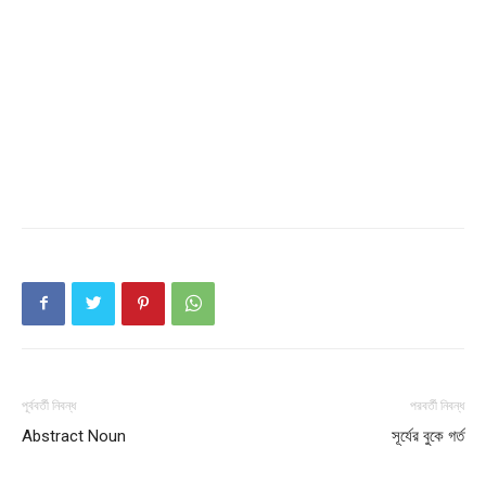
Champs21
Company
About
Contact us
পূর্ববর্তী নিবন্ধ
পরবর্তী নিবন্ধ
Subscription Plans
Abstract Noun
সূর্যের বুকে গর্ত
My account