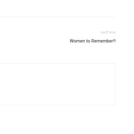
পরবর্তী নিবন্ধ
Company
Women to Remember!!
s21
About
Contact us
Subscription Plans
My account
Download PhotoCard