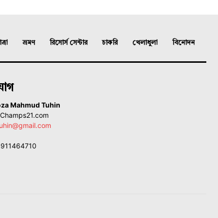
্রা
ভ্রমণ
রিসোর্স সেন্টার
চাকরি
খেলাধুলা
বিনোদন
যোগ
oza Mahmud Tuhin
, Champs21.com
uhin@gmail.com
01911464710