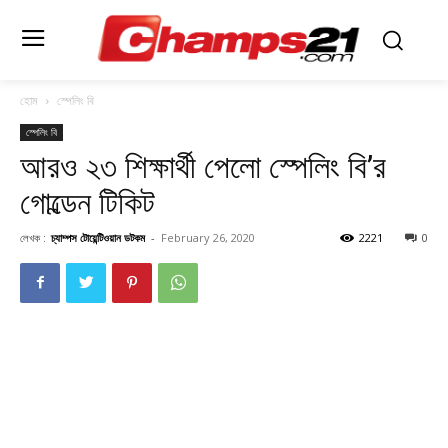
হোম
স্পেলিং বি
স্পেলিং বি
আরও ২৩ শিক্ষার্থী পেলো স্পেলিং বি’র
গোল্ডেন টিকিট
লেখক :
চ্যাম্পস টোয়েন্টিওয়ান ডটকম
-
February 26, 2020
2221
0