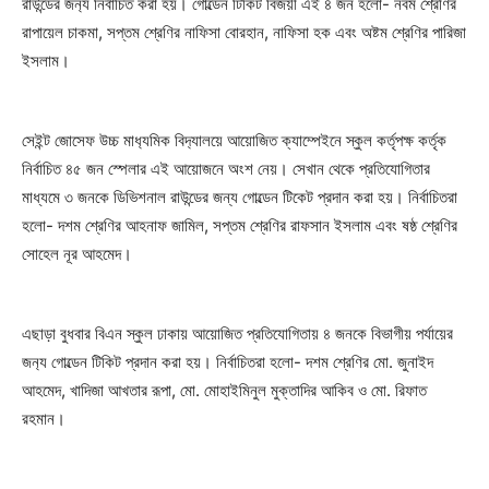
রাউন্ডের জন‌্য নির্বাচিত করা হয়। গোল্ডেন টিকিট বিজয়ী এই ৪ জন হলো- নবম শ্রেণির
রাপায়েল চাকমা, সপ্তম শ্রেণির নাফিসা বোরহান, নাফিসা হক এবং অষ্টম শ্রেণির পারিজা
ইসলাম।
সেইন্ট জোসেফ উচ্চ মাধ‌্যমিক বিদ‌্যালয়ে আয়োজিত ক্যাম্পেইনে স্কুল কর্তৃপক্ষ কর্তৃক
নির্বাচিত ৪৫ জন স্পেলার এই আয়োজনে অংশ নেয়। সেখান থেকে প্রতিযোগিতার
মাধ্যমে ৩ জনকে ডিভিশনাল রাউন্ডের জন্য গোল্ডেন টিকেট প্রদান করা হয়। নির্বাচিতরা
হলো- দশম শ্রেণির আহনাফ জামিল, সপ্তম শ্রেণির রাফসান ইসলাম এবং ষষ্ঠ শ্রেণির
সোহেল নূর আহমেদ।
এছাড়া বুধবার বিএন স্কুল ঢাকায় আয়োজিত প্রতিযোগিতায় ৪ জনকে বিভাগীয় পর্যায়ের
জন‌্য গোল্ডেন টিকিট প্রদান করা হয়। নির্বাচিতরা হলো- দশম শ্রেণির মো. জুনাইদ
আহমেদ, খাদিজা আখতার রূপা, মো. মোহাইমিনুল মুক্তাদির আকিব ও মো. রিফাত
রহমান।