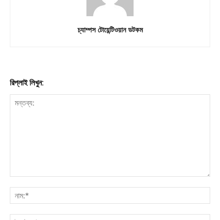
চ্যাম্পস টোয়েন্টিওয়ান ডটকম
রিপ্লাই লিখুন: