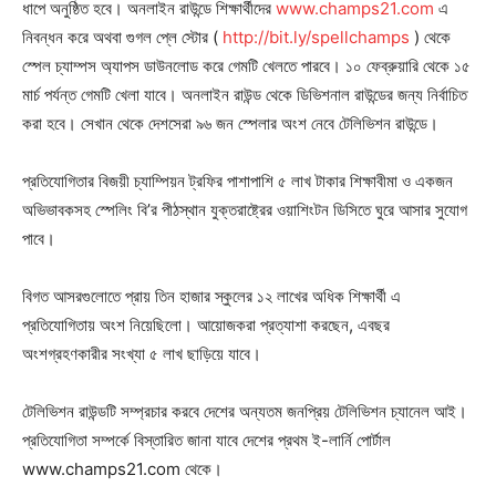
ধাপে অনুষ্ঠিত হবে। অনলাইন রাউন্ডে শিক্ষার্থীদের
www.champs21.com
এ
নিবন্ধন করে অথবা গুগল প্লে স্টোর (
http://bit.ly/spellchamps
) থেকে
স্পেল চ্যাম্পস অ্যাপস ডাউনলোড করে গেমটি খেলতে পারবে। ১০ ফেব্রুয়ারি থেকে ১৫
Champs21
মার্চ পর্যন্ত গেমটি খেলা যাবে। অনলাইন রাউন্ড থেকে ডিভিশনাল রাউন্ডের জন্য নির্বাচিত
করা হবে। সেখান থেকে দেশসেরা ৯৬ জন স্পেলার অংশ নেবে টেলিভিশন রাউন্ডে।
প্রতিযোগিতার বিজয়ী চ্যাম্পিয়ন ট্রফির পাশাপাশি ৫ লাখ টাকার শিক্ষাবীমা ও একজন
অভিভাবকসহ স্পেলিং বি’র পীঠস্থান যুক্তরাষ্ট্রের ওয়াশিংটন ডিসিতে ঘুরে আসার সুযোগ
পাবে।
Company
বিগত আসরগুলোতে প্রায় তিন হাজার স্কুলের ১২ লাখের অধিক শিক্ষার্থী এ
About
প্রতিযোগিতায় অংশ নিয়েছিলো। আয়োজকরা প্রত্যাশা করছেন, এবছর
Contact us
অংশগ্রহণকারীর সংখ্যা ৫ লাখ ছাড়িয়ে যাবে।
Subscription Plans
My account
টেলিভিশন রাউন্ডটি সম্প্রচার করবে দেশের অন্যতম জনপ্রিয় টেলিভিশন চ্যানেল আই।
প্রতিযোগিতা সম্পর্কে বিস্তারিত জানা যাবে দেশের প্রথম ই-লার্নি পোর্টাল
www.champs21.com থেকে।
Download PhotoCard