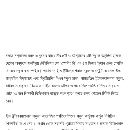
চলতি সপ্তাহের মঙ্গল ও বুধবার রাজধানীর ৫টি ও চট্টগ্রামের ১টি স্কুলে অনুষ্ঠিত হয়েছে
দেশের অন্যতম জনপ্রিয় টেলিভিশন শো ‘স্পেলিং বি’ এর ৫ম সিজন ‘ড্যান কেক স্পেলিং
বি’ এর স্কুল ক্যাম্পেইন। প্রথমদিন হীড ইন্টারন‌্যাশনাল স্কুল ও সেইন্ট জোসেফ উচ্চ
মাধ‌্যমিক বিদ‌্যালয়ে এবং দ্বিতীয়দিন বিএন স্কুল ঢাকা, সামারফিল্ড ইন্টার‌ন‌্যাশনাল স্কুল,
সানিডেল স্কুল ও বিএএফ শাহীন কলেজ চট্টগ্রামে আয়োজিত প্রতিযোগিতার মাধ‌্যমে
মোট ২৩ জন শিক্ষার্থী ডিভিশনাল রাউন্ডে অংশগ্রহণ করার জন‌্য গোল্ডেন টিকিট জিতে
নেয়।
হীড ইন্টারন‌্যাশনাল স্কুলে আয়োজিত প্রতিযোগিতায় স্কুল কর্তৃপক্ষ কর্তৃক নির্বাচিত
শিক্ষার্থীরা অংশ নেয়। সেখান থেকে সরাসরি প্রতিযোগিতার মাধ‌্যমে ৪ জনকে ডিভিশনাল