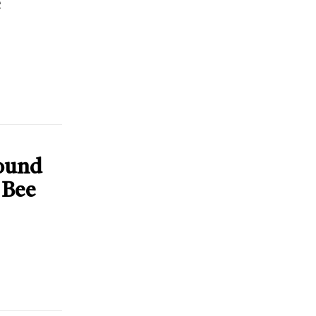
e
Round
 Bee