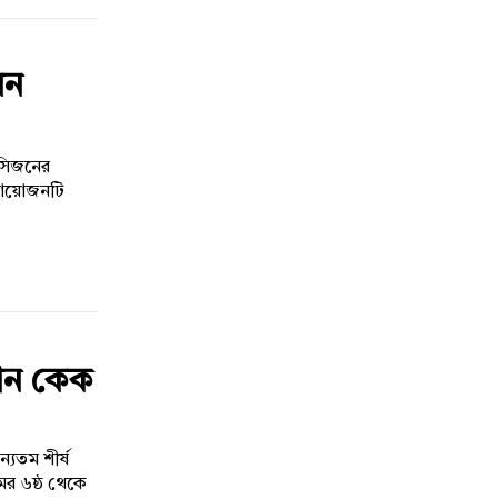
ধন
 সিজনের
ই আয়োজনটি
যান কেক
যতম শীর্ষ
ের ৬ষ্ঠ থেকে