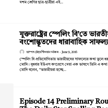
দশম শ্রেণির ছাত্র-ছাত্রীরা এই...
Company
যুক্তরাষ্ট্রের স্পেলিং বি’তে ভারত
s21
বংশোদ্ভূতদের ধারাবাহিক সাফল্য
About
Contact us
চ্যাম্পস টোয়েন্টিওয়ান ডটকম
-
June 9, 2016
Subscription Plans
স্পেলিং বি প্রতিযোগিতায় ভারতীয়দের সাফল্যের কথা তুলে ধর
মোদি। বুধবার ইউএস কংগ্রেসে দেয়া এক ভাষণে তিনি এ কথা
My account
মোদি বলেন, “ভারতীয়রা হচ্ছে...
Episode 14 Preliminary Rou