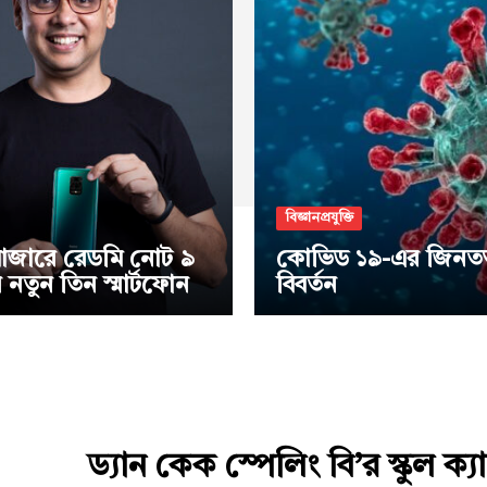
বিজ্ঞানপ্রযুক্তি
াজারে রেডমি নোট ৯
কোভিড ১৯-এর জিনতত্ত
নতুন তিন স্মার্টফোন
বিবর্তন
ড্যান কেক স্পেলিং বি’র স্কুল ক্য