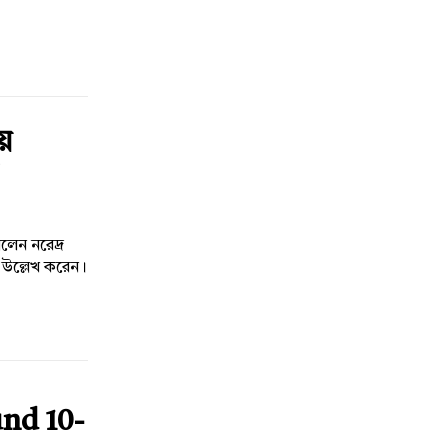
ীয়
লেন নরেদ্র
 উল্লেখ করেন।
nd 10-