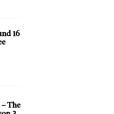
und 16
ee
 – The
son 3