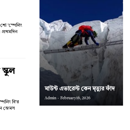
শো ‘স্পেলিং
। প্রথমদিন
স্কুল
মাউন্ট এভারেস্ট কেন মৃত্যুর ফাঁদ
Admin
-
February 16, 2026
্পেলিং বি’র
্রিন জেমস