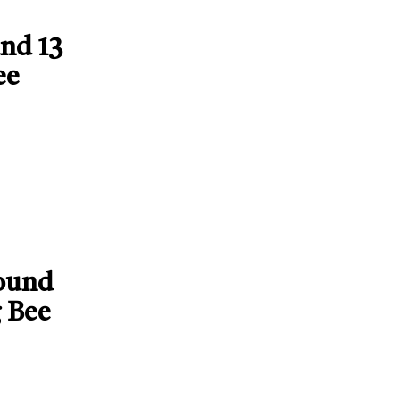
nd 13
ee
Round
g Bee