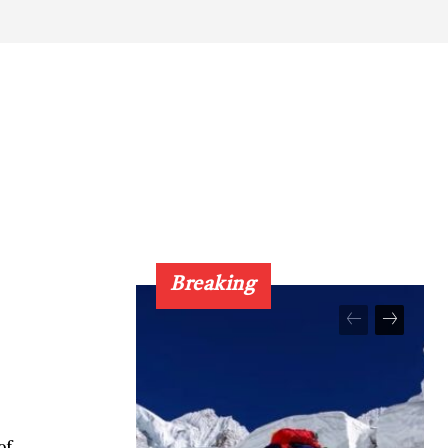
Breaking
of