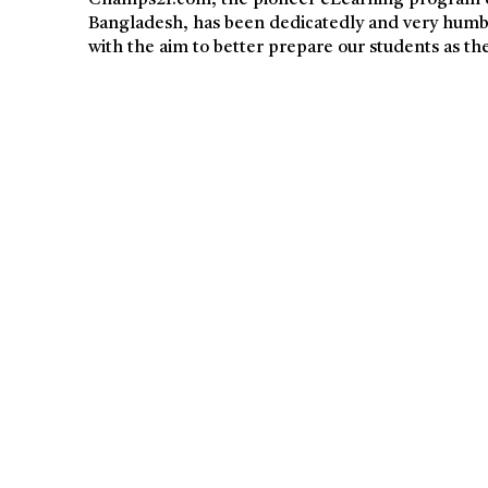
Bangladesh, has been dedicatedly and very humb
with the aim to better prepare our students as the
Company
s21
About
Contact us
Subscription Plans