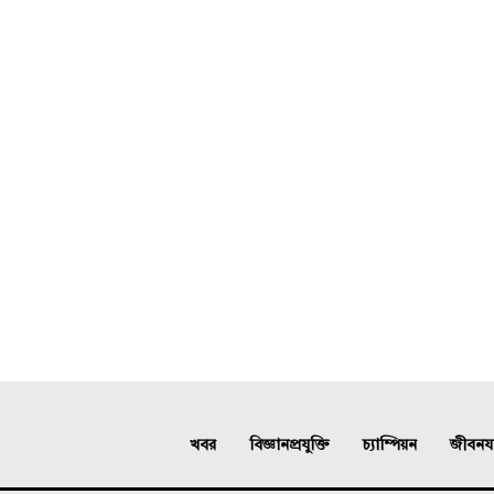
খবর
বিজ্ঞানপ্রযুক্তি
চ্যাম্পিয়ন
জীবনযাত