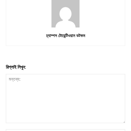
Download PhotoCard
চ্যাম্পস টোয়েন্টিওয়ান ডটকম
রিপ্লাই লিখুন: