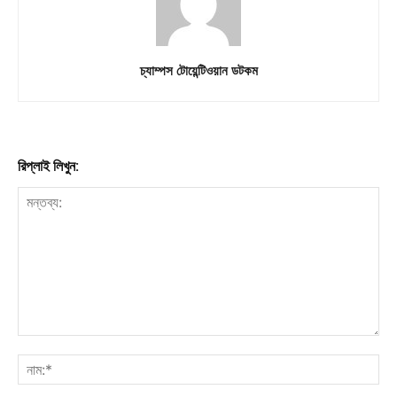
চ্যাম্পস টোয়েন্টিওয়ান ডটকম
রিপ্লাই লিখুন: