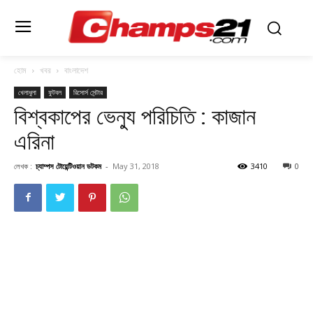
হোম
খবর
বাংলাদেশ
খেলাধুলা
ফুটবল
রিসোর্স সেন্টার
বিশ্বকাপের ভেন্যু পরিচিতি : কাজান
এরিনা
লেখক :
চ্যাম্পস টোয়েন্টিওয়ান ডটকম
-
May 31, 2018
3410
0