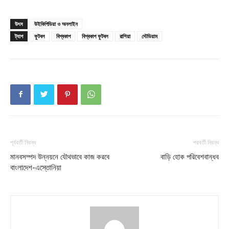
Company
উৎস
উইকিপিডিয়া ও অনলাইন
About
ট্যাগ
ফুটবল
বিশ্বকাপ
বিশ্বকাপ ফুটবল
রাশিয়া
স্টেডিয়াম
Contact us
Subscription Plans
My account
Download PhotoCard
পূর্ববর্তী নিবন্ধ
পরবর্তী নিবন্ধ
মানবসম্পদ উন্নয়নে যৌথভাবে কাজ করবে
বাড়ি হোক পরিবেশবান্ধব
বাংলাদেশ-এস্তোনিয়া