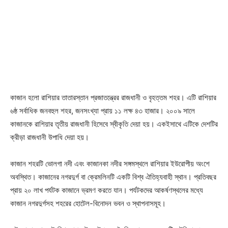
কাজান হলো রাশিয়ার তাতারস্তান প্রজাতন্ত্রের রাজধানী ও বৃহত্তম শহর। এটি রাশিয়ার
৬ষ্ঠ সর্বাধিক জনবহুল শহর, জনসংখ্যা প্রায় ১১ লক্ষ ৪৩ হাজার। ২০০৯ সালে
কাজানকে রাশিয়ার তৃতীয় রাজধানী হিসেবে স্বীকৃতি দেয়া হয়। একইসাথে এটিকে দেশটির
ক্রীড়া রাজধানী উপাধি দেয়া হয়।
কাজান শহরটি ভোলগা নদী এবং কাজানকা নদীর সঙ্গমস্থলে রাশিয়ার ইউরোপীয় অংশে
অবস্থিত। কাজানের নগরদুর্গ বা ক্রেমলিনটি একটি বিশ্ব ঐতিহ্যবাহী স্থান। প্রতিবছর
প্রায় ২০ লাখ পর্যটক কাজানে ভ্রমণ করতে যান। পর্যটকদের আকর্ষণস্থলের মধ্যে
কাজান নগরদুর্গসহ শহরের হোটেল-বিনোদন ভবন ও স্থাপনাসমূহ।