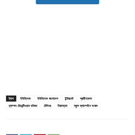
Company
About
Contact us
Subscription Plans
My account
ট্যাগ
ইউনিসেফ
ইউনিসেফ বাংলাদেশ
ইন্টারনেট
গ্রামীণফোন
চ্যাম্পস টোয়েন্টিওয়ান ডটকম
টেলিনর
নিরাপত্তা
স্কুল ক্যাম্পেইন সংবাদ
Download PhotoCard