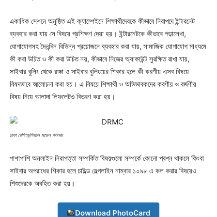
একাধিক সেশনে অনুষ্ঠিত এই ক্যাম্পেইনে শিক্ষার্থীদেরকে কীভাবে নিরাপদে ইন্টারনেট
ব্যবহার করা যায় সে বিষয়ে প্রশিক্ষণ দেয়া হয়। ইন্টারনেটকে কীভাবে পড়ালেখা,
যোগাযোগসহ দৈনন্দিন বিভিন্ন প্রয়োজনে ব্যবহার করা যায়, সামাজিক যোগাযোগ মাধ্যমে
কী করা উচিত ও কী করা উচিত নয়, কীভাবে নিজের অ্যাকাউন্ট সুরক্ষিত রাখা যায়,
সাইবার বুলিং থেকে রক্ষা ও সাইবার বুলিংয়ের শিকার হলে কী করণীয় এসব বিষয়ে
বিষদভাবে আলোচনা করা হয়। এ বিষয়ে শিক্ষার্থী ও অভিভাবকদের করণীয় ও বর্জণীয়
বিষয় নিয়ে আলাদা লিফলেটও বিতরণ করা হয়।
ঢাকা রেসিডেন্সিয়াল মডেল কলেজ
পাশাপাশি অনলাইন নিরাপত্তা সম্পর্কিত বিষয়গুলো সম্পর্কে কোনো প্রশ্ন থাকলে কিংবা
সাইবার অপরাধের শিকার হলে চাইল্ড হেল্পলাইন নাম্বার ১০৯৮ এ কল করার বিষয়েও
শিশুদেরকে অবহিত করা হয়।
Download PhotoCard
Champs21