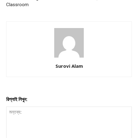
Classroom
Company
About
Contact us
Subscription Plans
Surovi Alam
My account
Download PhotoCard
রিপ্লাই লিখুন: