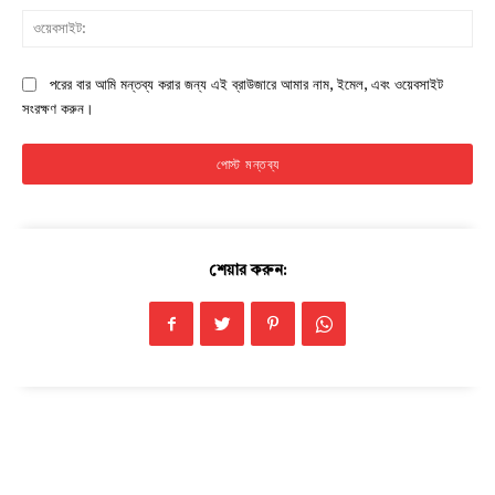
ওয়ে
Company
পরের বার আমি মন্তব্য করার জন্য এই ব্রাউজারে আমার নাম, ইমেল, এবং ওয়েবসাইট
সংরক্ষণ করুন।
About
Contact us
Subscription Plans
My account
শেয়ার করুন:
Download PhotoCard