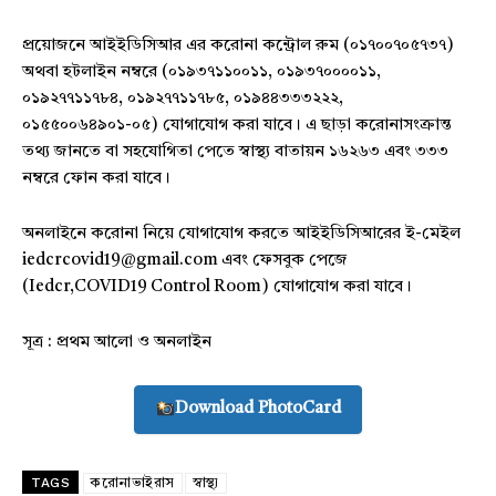
প্রয়োজনে আইইডিসিআর এর করোনা কন্ট্রোল রুম (০১৭০০৭০৫৭৩৭)
অথবা হটলাইন নম্বরে (০১৯৩৭১১০০১১, ০১৯৩৭০০০০১১,
০১৯২৭৭১১৭৮৪, ০১৯২৭৭১১৭৮৫, ০১৯৪৪৩৩৩২২২,
০১৫৫০০৬৪৯০১-০৫) যোগাযোগ করা যাবে। এ ছাড়া করোনাসংক্রান্ত
তথ্য জানতে বা সহযোগিতা পেতে স্বাস্থ্য বাতায়ন ১৬২৬৩ এবং ৩৩৩
নম্বরে ফোন করা যাবে।
অনলাইনে করোনা নিয়ে যোগাযোগ করতে আইইডিসিআরের ই-মেইল
iedcrcovid19@gmail.com এবং ফেসবুক পেজে
(Iedcr,COVID19 Control Room) যোগাযোগ করা যাবে।
সূত্র : প্রথম আলো ও অনলাইন
Download PhotoCard
TAGS
করোনাভাইরাস
স্বাস্থ্য