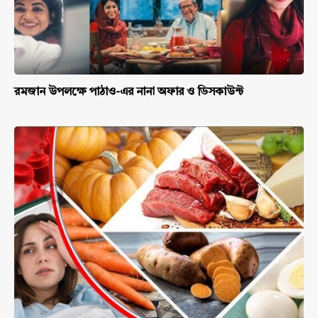
রমজান উপলক্ষে পাঠাও-এর নানা অফার ও ডিসকাউন্ট