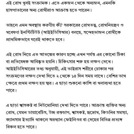
এই রোগ খুবই সংক্রামক। এতে একজন থেকে অন্যজন, এমনকি
হাসপাতালের অন্য রোগীরাও আক্রান্ত হতে পারেন।
তাহলে এমন অবস্থায় করণীয় কী? সরকারের রোগতত্ত্ব, রোগনিয়ন্ত্রণ ও
গবেষণা ইনস্টিটিউট (আইইডিসিআর) বলছে, সন্দেহভাজন রোগীকে
প্রাথমিকভাবে ঘরেই থাকতে হবে।
এই রোগ নিয়ে এত আতঙ্কের কারণ হচ্ছে এখন পর্যন্ত এর কোনো টিকা
বা প্রতিষেধক আবিষ্কৃত হয়নি। চিকিৎসার শরু হয় লক্ষণ দেখে।
আইইডিসিআরের তথ্য অনুযায়ী, এই ভাইরাস শরীরে ঢোকার পর
সংক্রমণের লক্ষণ দেখা দিতে ২ থেকে ১৪ দিন সময় লাগে। বেশির ভাগ
ক্ষেত্রে প্রথম লক্ষণ হয় জ্বর। এ ছাড়া শুকনো কাশি বা গলাব্যথা হতে
পারে।
এ ছাড়া শ্বাসকষ্ট বা নিউমোনিয়া দেখা দিতে পারে। আক্রান্ত ব্যক্তির অন্য
রোগ, যেমন ডায়াবেটিস, উচ্চ রক্তচাপ, শ্বাসকষ্ট, হৃদ্রোগ, কিডনির সমস্যা,
ক্যানসার ইত্যাদি থাকলে অরগ্যান ফেইলিওর বা দেহের বিভিন্ন প্রত্যঙ্গ
বিকল হতে পারে।