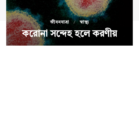
জীবনযাত্রা
স্বাস্থ্য
করোনা সন্দেহ হলে করণীয়