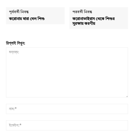
পূর্ববর্তী নিবন্ধ
পরবর্তী নিবন্ধ
করোনায় মারা গেল শিশু
করোনাভাইরাস থেকে শিশুর
সুরক্ষায় করণীয়
রিপ্লাই লিখুন:
মন্তব্য:
নাম:
Champs21
ইমে