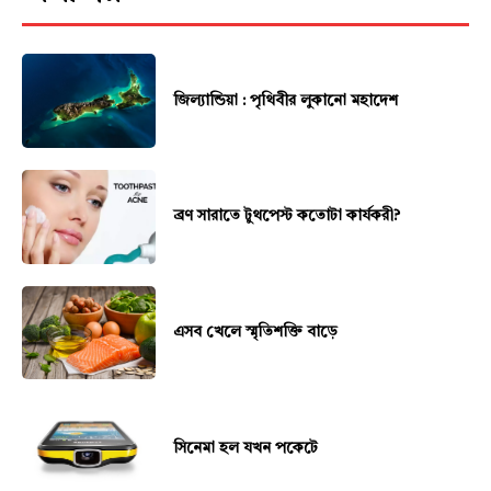
জিল্যান্ডিয়া : পৃথিবীর লুকানো মহাদেশ
ব্রণ সারাতে টুথপেস্ট কতোটা কার্যকরী?
এসব খেলে স্মৃতিশক্তি বাড়ে
সিনেমা হল যখন পকেটে