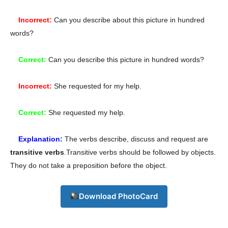
Incorrect:
Can you describe about this picture in hundred
words?
Correct:
Can you describe this picture in hundred words?
Champs21
Incorrect:
She requested for my help.
Correct:
She requested my help.
Explanation:
The verbs describe, discuss and request are
Company
transitive verbs
.
Transitive verbs should be followed by objects.
They do not take a preposition before the object.
About
Contact us
Download PhotoCard
Subscription Plans
My account