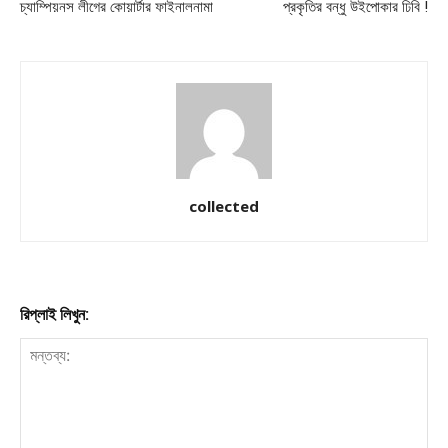
চ্যাম্পিয়নস লীগের কোয়ার্টার ফাইনালনামা
প্রকৃতির বন্ধু উইপোকার ঢিবি !
collected
রিপ্লাই লিখুন: